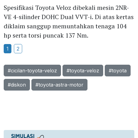
Spesifikasi Toyota Veloz dibekali mesin 2NR-
VE 4-silinder DOHC Dual VVT-i. Di atas kertas
diklaim sanggup memuntahkan tenaga 104
hp serta torsi puncak 137 Nm.
1
2
#cicilan-toyota-veloz
#toyota-veloz
#toyota
#diskon
#toyota-astra-motor