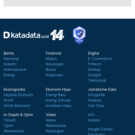
Berita
Finansial
Digital
Nasional
Makro
E-Commerce
Industri
Keuangan
Fintech
Internasional
Bursa
Startup
Energi
Korporasi
Gadget
Teknologi
Ekonopedia
Ekonomi Hijau
Jurnalisme Data
Sejarah Ekonomi
Energi Baru
Infografik
Profil
Energi Sirkular
Analisis
Istilah Ekonomi
Investasi Hijau
Cek Data
In-Depth & Opini
Video
Info
Telaah
News
Indeks
Opini
Wawancara
Insight Center
Wawancara
Katalogue
Databoks