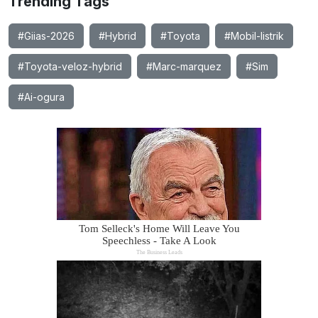
Trending Tags
#Giias-2026
#Hybrid
#Toyota
#Mobil-listrik
#Toyota-veloz-hybrid
#Marc-marquez
#Sim
#Ai-ogura