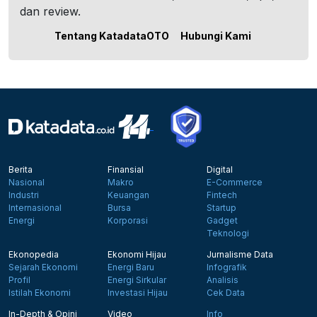
dan review.
Tentang KatadataOTO
Hubungi Kami
Berita
Finansial
Digital
Nasional
Makro
E-Commerce
Industri
Keuangan
Fintech
Internasional
Bursa
Startup
Energi
Korporasi
Gadget
Teknologi
Ekonopedia
Ekonomi Hijau
Jurnalisme Data
Sejarah Ekonomi
Energi Baru
Infografik
Profil
Energi Sirkular
Analisis
Istilah Ekonomi
Investasi Hijau
Cek Data
In-Depth & Opini
Video
Info