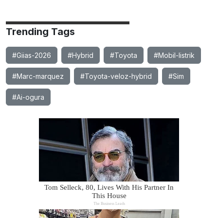
Trending Tags
#Giias-2026
#Hybrid
#Toyota
#Mobil-listrik
#Marc-marquez
#Toyota-veloz-hybrid
#Sim
#Ai-ogura