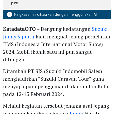
pintu.
!
Ringkasan ini dihasilkan dengan menggunakan AI
KatadataOTO
– Dengung kedatangan
Suzuki
Jimny 5 pintu
kian menguat jelang perhelatan
IIMS (Indonesia International Motor Show)
2024. Mobil ikonik satu ini pun sangat
ditunggu.
Ditambah PT SIS (Suzuki Indomobil Sales)
menghadirkan “Suzuki Caravan Tour” guna
menyapa para penggemar di daerah Ibu Kota
pada 12-13 Februari 2024.
Melalui kegiatan tersebut jenama asal Jepang
menampilkan sketsa Suzuki
Jimny
. Hal itu