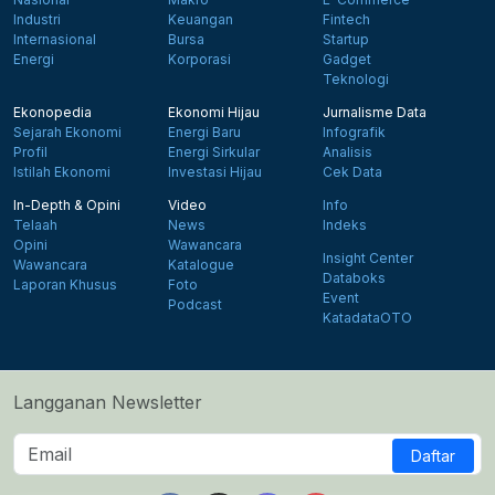
Industri
Keuangan
Fintech
Internasional
Bursa
Startup
Energi
Korporasi
Gadget
Teknologi
Ekonopedia
Ekonomi Hijau
Jurnalisme Data
Sejarah Ekonomi
Energi Baru
Infografik
Profil
Energi Sirkular
Analisis
Istilah Ekonomi
Investasi Hijau
Cek Data
In-Depth & Opini
Video
Info
Telaah
News
Indeks
Opini
Wawancara
Insight Center
Wawancara
Katalogue
Databoks
Laporan Khusus
Foto
Event
Podcast
KatadataOTO
Langganan Newsletter
Daftar