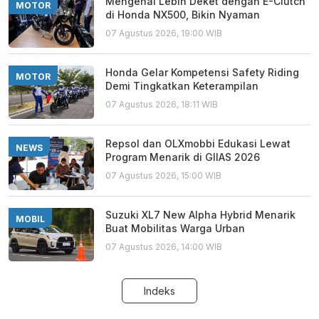
Mengenal Lebih Deket dengan E-Clutch
MOTOR
di Honda NX500, Bikin Nyaman
07 Agustus 2026, 19:00 WIB
Honda Gelar Kompetensi Safety Riding
MOTOR
Demi Tingkatkan Keterampilan
07 Agustus 2026, 18:11 WIB
Repsol dan OLXmobbi Edukasi Lewat
NEWS
Program Menarik di GIIAS 2026
07 Agustus 2026, 15:00 WIB
Suzuki XL7 New Alpha Hybrid Menarik
MOBIL
Buat Mobilitas Warga Urban
07 Agustus 2026, 14:00 WIB
Indeks