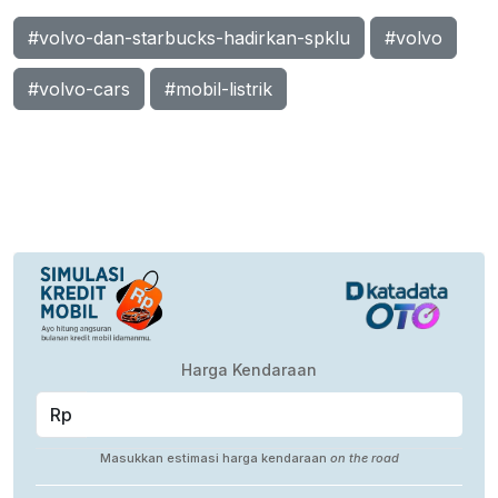
#volvo-dan-starbucks-hadirkan-spklu
#volvo
#volvo-cars
#mobil-listrik