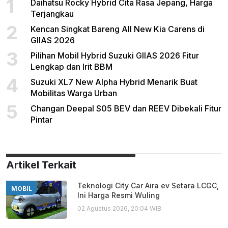
1
Daihatsu Rocky Hybrid Cita Rasa Jepang, Harga
Terjangkau
2
Kencan Singkat Bareng All New Kia Carens di
GIIAS 2026
3
Pilihan Mobil Hybrid Suzuki GIIAS 2026 Fitur
Lengkap dan Irit BBM
4
Suzuki XL7 New Alpha Hybrid Menarik Buat
Mobilitas Warga Urban
5
Changan Deepal S05 BEV dan REEV Dibekali Fitur
Pintar
Artikel Terkait
Teknologi City Car Aira ev Setara LCGC,
MOBIL
Ini Harga Resmi Wuling
02 Agustus 2026, 20:04 WIB