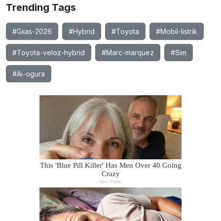
Trending Tags
#Giias-2026
#Hybrid
#Toyota
#Mobil-listrik
#Toyota-veloz-hybrid
#Marc-marquez
#Sim
#Ai-ogura