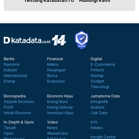
Tentang KatadataOTO
Hubungi Kami
Berita
Finansial
Digital
Nasional
Makro
E-Commerce
Industri
Keuangan
Fintech
Internasional
Bursa
Startup
Energi
Korporasi
Gadget
Teknologi
Ekonopedia
Ekonomi Hijau
Jurnalisme Data
Sejarah Ekonomi
Energi Baru
Infografik
Profil
Energi Sirkular
Analisis
Istilah Ekonomi
Investasi Hijau
Cek Data
In-Depth & Opini
Video
Info
Telaah
News
Indeks
Opini
Wawancara
Insight Center
Wawancara
Katalogue