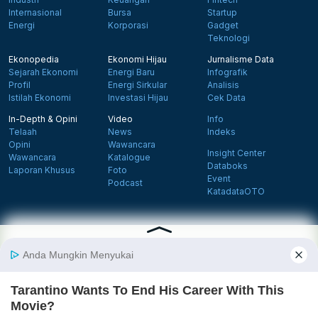
Internasional
Bursa
Startup
Energi
Korporasi
Gadget
Teknologi
Ekonopedia
Ekonomi Hijau
Jurnalisme Data
Sejarah Ekonomi
Energi Baru
Infografik
Profil
Energi Sirkular
Analisis
Istilah Ekonomi
Investasi Hijau
Cek Data
In-Depth & Opini
Video
Info
Telaah
News
Indeks
Opini
Wawancara
Insight Center
Wawancara
Katalogue
Databoks
Laporan Khusus
Foto
Event
Podcast
KatadataOTO
Langganan Newsletter
Daftar
Follow us on Facebook
Follow us on X
Follow us on Instagram
Follow us on Yout