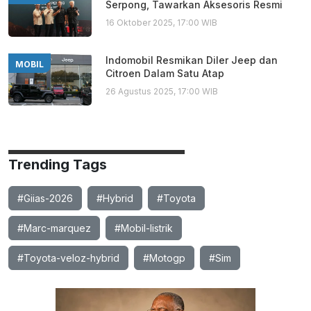
Serpong, Tawarkan Aksesoris Resmi
16 Oktober 2025, 17:00 WIB
Indomobil Resmikan Diler Jeep dan
MOBIL
Citroen Dalam Satu Atap
26 Agustus 2025, 17:00 WIB
Trending Tags
#Giias-2026
#Hybrid
#Toyota
#Marc-marquez
#Mobil-listrik
#Toyota-veloz-hybrid
#Motogp
#Sim