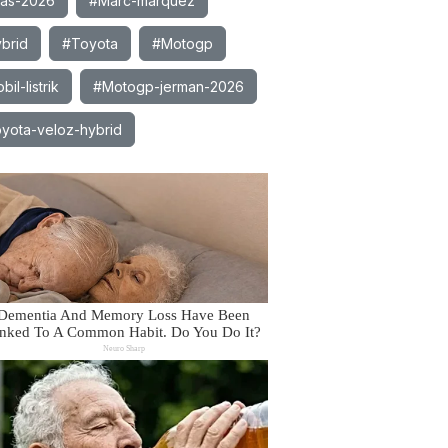
ias-2026
#Marc-marquez
brid
#Toyota
#Motogp
il-listrik
#Motogp-jerman-2026
yota-veloz-hybrid