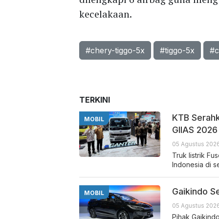
kecelakaan.
#chery-tiggo-5x
#tiggo-5x
#c
TERKINI
KTB Serahk
MOBIL
GIIAS 2026
05 Agustus 2026
Truk listrik F
Indonesia di s
Gaikindo S
MOBIL
05 Agustus 2026
Pihak Gaikind