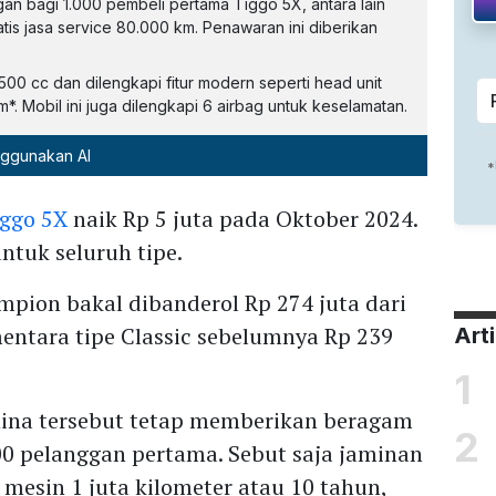
n bagi 1.000 pembeli pertama Tiggo 5X, antara lain
atis jasa service 80.000 km. Penawaran ini diberikan
00 cc dan dilengkapi fitur modern seperti head unit
*. Mobil ini juga dilengkapi 6 airbag untuk keselamatan.
nggunakan AI
iggo 5X
naik Rp 5 juta pada Oktober 2024.
ntuk seluruh tipe.
pion bakal dibanderol Rp 274 juta dari
entara tipe Classic sebelumnya Rp 239
Art
1
ina tersebut tetap memberikan beragam
2
0 pelanggan pertama. Sebut saja jaminan
 mesin 1 juta kilometer atau 10 tahun,