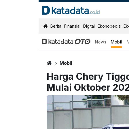
KatadataOTO
Berita
Finansial
Digital
Ekonopedia
Ek
News
Mobil
Home
Mobil
Harga Chery Tiggo
Mulai Oktober 20