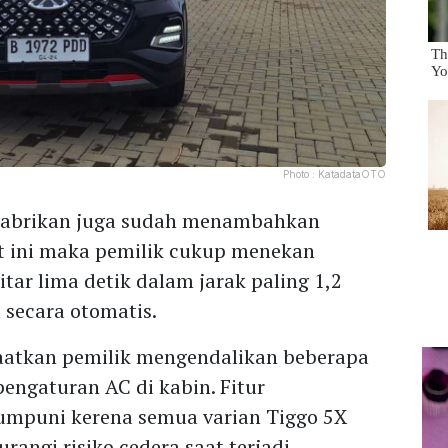
Photo :
KatadataOTO
pabrikan juga sudah menambahkan
at ini maka pemilik cukup menekan
itar lima detik dalam jarak paling 1,2
secara otomatis.
atkan pemilik mengendalikan beberapa
pengaturan AC di kabin. Fitur
umpuni kerena semua varian Tiggo 5X
rangi risiko cedera saat terjadi