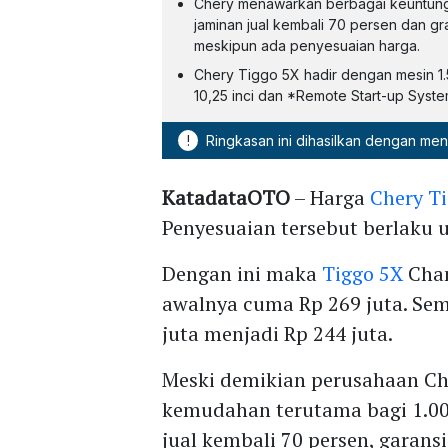
Chery menawarkan berbagai keuntunga
jaminan jual kembali 70 persen dan gr
meskipun ada penyesuaian harga.
Chery Tiggo 5X hadir dengan mesin 1.5
10,25 inci dan *Remote Start-up System
!
Ringkasan ini dihasilkan dengan me
KatadataOTO
– Harga
Chery T
Penyesuaian tersebut berlaku u
Dengan ini maka
Tiggo 5X
Cham
awalnya cuma Rp 269 juta. Sem
juta menjadi Rp 244 juta.
Meski demikian perusahaan Ch
kemudahan terutama bagi 1.00
jual kembali 70 persen, garansi