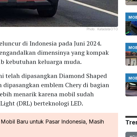
MOB
Photo :
KatadataOTO
luncur di Indonesia pada Juni 2024.
MOB
mengandalkan dimensinya yang kompak
ab kebutuhan keluarga muda.
 ini telah dipasangkan Diamond Shaped
MOB
ah dipasangkan emblem Chery di bagian
lebih menarik karena mobil sudah
ight (DRL) berteknologi LED.
obil Baru untuk Pasar Indonesia, Masih
Tre