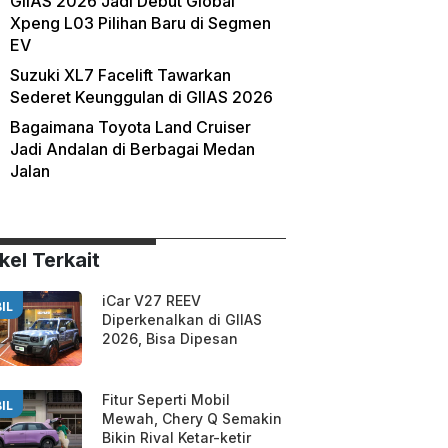
GIIAS 2026 Jadi Debut Global
Xpeng L03 Pilihan Baru di Segmen
EV
Suzuki XL7 Facelift Tawarkan
Sederet Keunggulan di GIIAS 2026
Bagaimana Toyota Land Cruiser
Jadi Andalan di Berbagai Medan
Jalan
kel Terkait
iCar V27 REEV
IL
Diperkenalkan di GIIAS
2026, Bisa Dipesan
Fitur Seperti Mobil
IL
Mewah, Chery Q Semakin
Bikin Rival Ketar-ketir