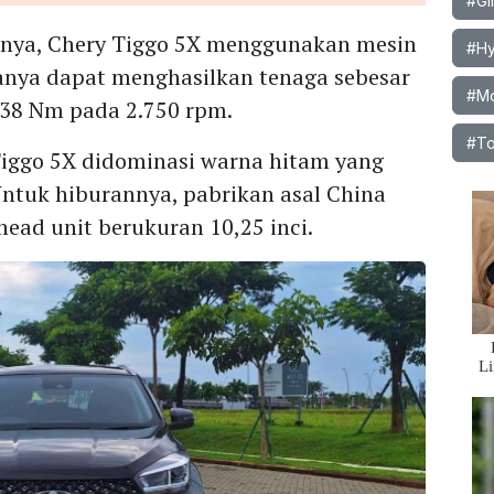
#Gi
unya, Chery Tiggo 5X menggunakan mesin
#Hy
manya dapat menghasilkan tenaga sebesar
#Mob
 138 Nm pada 2.750 rpm.
#To
Tiggo 5X didominasi warna hitam yang
ntuk hiburannya, pabrikan asal China
ad unit berukuran 10,25 inci.