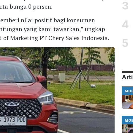
3
erta bunga 0 persen.
emberi nilai positif bagi konsumen
4
ntungan yang kami tawarkan,” ungkap
of Marketing PT Chery Sales Indonesia.
5
Arti
MOB
MOB