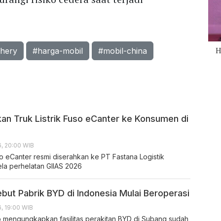
hery
#harga-mobil
#mobil-china
an Truk Listrik Fuso eCanter ke Konsumen di
, 20:00 WIB
uso eCanter resmi diserahkan ke PT Fastana Logistik
ela perhelatan GIIAS 2026
ebut Pabrik BYD di Indonesia Mulai Beroperasi
, 19:00 WIB
o mengungkapkan fasilitas perakitan BYD di Subang sudah