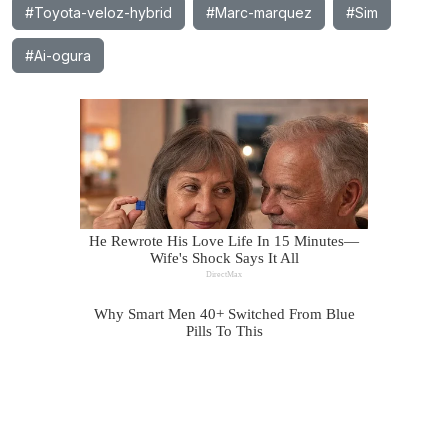
#Toyota-veloz-hybrid
#Marc-marquez
#Sim
#Ai-ogura