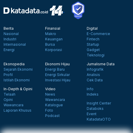
Berita
Finansial
Digital
Nasional
Makro
E-Commerce
Industri
Keuangan
Fintech
Internasional
Bursa
Startup
Energi
Korporasi
Gadget
Teknologi
Ekonopedia
Ekonomi Hijau
Jurnalisme Data
Sejarah Ekonomi
Energi Baru
Infografik
Profil
Energi Sirkular
Analisis
Istilah Ekonomi
Investasi Hijau
Cek Data
In-Depth & Opini
Video
Info
Telaah
News
Indeks
Opini
Wawancara
Insight Center
Wawancara
Katalogue
Databoks
Laporan Khusus
Foto
Event
Podcast
KatadataOTO