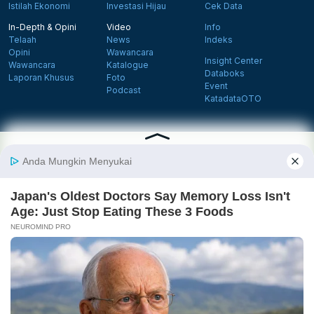
Istilah Ekonomi
Investasi Hijau
Cek Data
In-Depth & Opini
Video
Info
Telaah
News
Indeks
Opini
Wawancara
Insight Center
Wawancara
Katalogue
Databoks
Laporan Khusus
Foto
Event
Podcast
KatadataOTO
Langganan Newsletter
Daftar
Follow us on Facebook
Follow us on X
Follow us on Instagram
Follow us on Yout
Tentang Katadata
Advertising
Karier
Pedoman Media Siber
Kebijakan Privasi
Disclaimer
Hubungi Kami