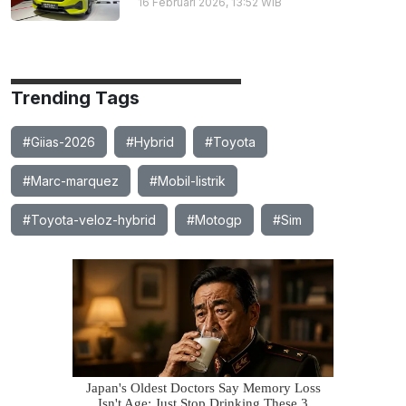
16 Februari 2026, 13:52 WIB
Trending Tags
#Giias-2026
#Hybrid
#Toyota
#Marc-marquez
#Mobil-listrik
#Toyota-veloz-hybrid
#Motogp
#Sim