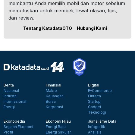
membantu Anda memilih mobil dan motor sebelum
memutuskan untuk membeli, lewat ulasan, tips,
dan review.
Tentang KatadataOTO
Hubungi Kami
Berita
Finansial
Digital
Nasional
Makro
E-Commerce
Industri
Keuangan
Fintech
Internasional
Bursa
Startup
Energi
Korporasi
Gadget
Teknologi
Ekonopedia
Ekonomi Hijau
Jurnalisme Data
Sejarah Ekonomi
Energi Baru
Infografik
Profil
Energi Sirkular
Analisis