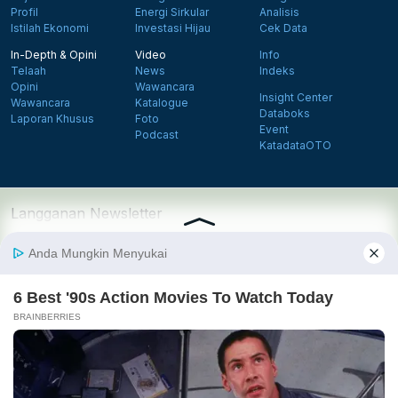
Profil
Energi Sirkular
Analisis
Istilah Ekonomi
Investasi Hijau
Cek Data
In-Depth & Opini
Video
Info
Telaah
News
Indeks
Opini
Wawancara
Insight Center
Wawancara
Katalogue
Databoks
Laporan Khusus
Foto
Event
Podcast
KatadataOTO
Langganan Newsletter
Daftar
Follow us on Facebook
Follow us on X
Follow us on Instagram
Follow us on Yout
Tentang Katadata
Advertising
Karier
Pedoman Media Siber
Kebijakan Privasi
Disclaimer
Hubungi Kami