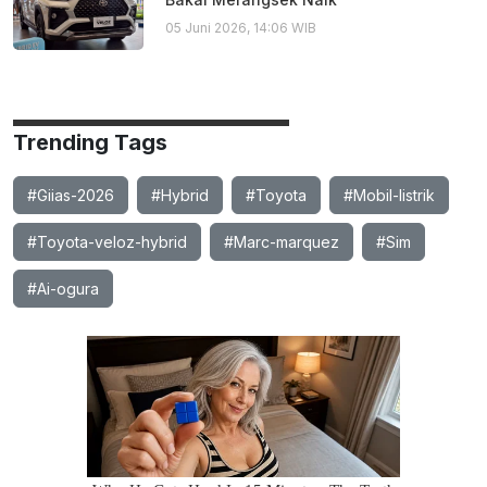
05 Juni 2026, 14:06 WIB
Trending Tags
#Giias-2026
#Hybrid
#Toyota
#Mobil-listrik
#Toyota-veloz-hybrid
#Marc-marquez
#Sim
#Ai-ogura