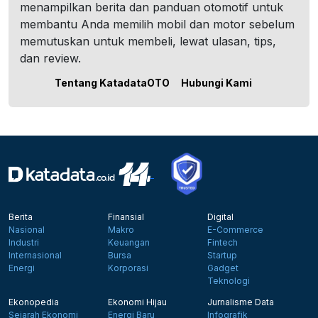
menampilkan berita dan panduan otomotif untuk
membantu Anda memilih mobil dan motor sebelum
memutuskan untuk membeli, lewat ulasan, tips,
dan review.
Tentang KatadataOTO
Hubungi Kami
Berita
Finansial
Digital
Nasional
Makro
E-Commerce
Industri
Keuangan
Fintech
Internasional
Bursa
Startup
Energi
Korporasi
Gadget
Teknologi
Ekonopedia
Ekonomi Hijau
Jurnalisme Data
Sejarah Ekonomi
Energi Baru
Infografik