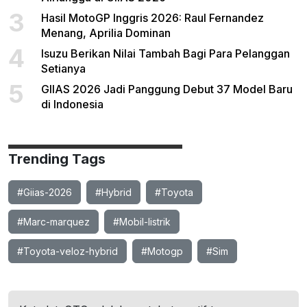
3
Hasil MotoGP Inggris 2026: Raul Fernandez
Menang, Aprilia Dominan
4
Isuzu Berikan Nilai Tambah Bagi Para Pelanggan
Setianya
5
GIIAS 2026 Jadi Panggung Debut 37 Model Baru
di Indonesia
Trending Tags
#Giias-2026
#Hybrid
#Toyota
#Marc-marquez
#Mobil-listrik
#Toyota-veloz-hybrid
#Motogp
#Sim