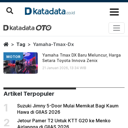
Yamaha Tmax Dx
Berita Terbaru
Home
Tag
Yamaha-Tmax-Dx
Yamaha Tmax DX Baru Meluncur, Harga
MOTOR
Setara Toyota Innova Zenix
21 Januari 2026, 13:34 WIB
Artikel Terpopuler
1
Suzuki Jimny 5-Door Mulai Memikat Bagi Kaum
Hawa di GIIAS 2026
2
Jetour Pamer T2 Untuk KTT G20 ke Menko
Airlangga di GIIAS 2026