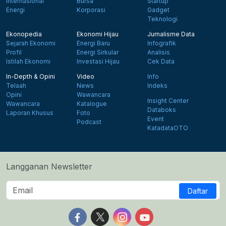
Internasional
Bursa
Startup
Energi
Korporasi
Gadget
Teknologi
Ekonopedia
Ekonomi Hijau
Jurnalisme Data
Sejarah Ekonomi
Energi Baru
Infografik
Profil
Energi Sirkular
Analisis
Istilah Ekonomi
Investasi Hijau
Cek Data
In-Depth & Opini
Video
Info
Telaah
News
Indeks
Opini
Wawancara
Insight Center
Wawancara
Katalogue
Databoks
Laporan Khusus
Foto
Event
Podcast
KatadataOTO
Langganan Newsletter
Daftar
Follow us on Facebook
Follow us on X
Follow us on Instagram
Follow us on Yout