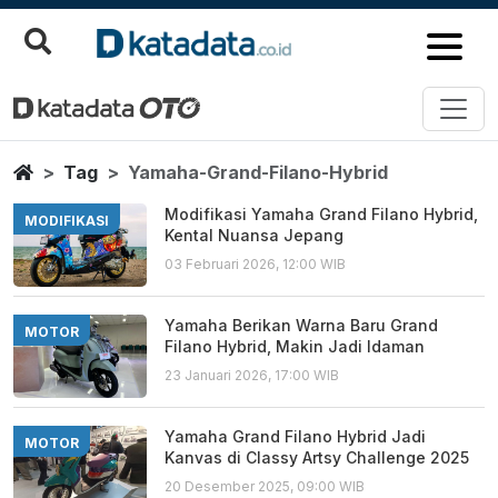
Yamaha Grand Filano Hybrid
Berita Terbaru
Home
Tag
Yamaha-Grand-Filano-Hybrid
Modifikasi Yamaha Grand Filano Hybrid,
MODIFIKASI
Kental Nuansa Jepang
03 Februari 2026, 12:00 WIB
Yamaha Berikan Warna Baru Grand
MOTOR
Filano Hybrid, Makin Jadi Idaman
23 Januari 2026, 17:00 WIB
Yamaha Grand Filano Hybrid Jadi
MOTOR
Kanvas di Classy Artsy Challenge 2025
20 Desember 2025, 09:00 WIB