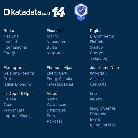
Berita
Finansial
Digital
Nasional
Makro
E-Commerce
Industri
Keuangan
Fintech
Internasional
Bursa
Startup
Energi
Korporasi
Gadget
Teknologi
Ekonopedia
Ekonomi Hijau
Jurnalisme Data
Sejarah Ekonomi
Energi Baru
Infografik
Profil
Energi Sirkular
Analisis
Istilah Ekonomi
Investasi Hijau
Cek Data
In-Depth & Opini
Video
Info
Telaah
News
Indeks
Opini
Wawancara
Insight Center
Wawancara
Katalogue
Databoks
Laporan Khusus
Foto
Event
Podcast
KatadataOTO