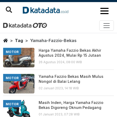
Yamaha Fazzio Bekas
Berita Terbaru
Home
Tag
Yamaha-Fazzio-Bekas
Harga Yamaha Fazzio Bekas Akhir
MOTOR
Agustus 2024, Mulai Rp 15 Jutaan
26 Agustus 2024, 08:00 WIB
Yamaha Fazzio Bekas Masih Mulus
MOTOR
Nongol di Balai Lelang
02 Januari 2023, 14:18 WIB
Masih Inden, Harga Yamaha Fazzio
MOTOR
Bekas Digoreng Oknum Pedagang
01 Januari 2023, 07:28 WIB