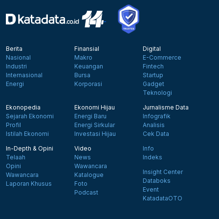
Berita
Finansial
Digital
Nasional
Makro
E-Commerce
Industri
Keuangan
Fintech
Internasional
Bursa
Startup
Energi
Korporasi
Gadget
Teknologi
Ekonopedia
Ekonomi Hijau
Jurnalisme Data
Sejarah Ekonomi
Energi Baru
Infografik
Profil
Energi Sirkular
Analisis
Istilah Ekonomi
Investasi Hijau
Cek Data
In-Depth & Opini
Video
Info
Telaah
News
Indeks
Opini
Wawancara
Insight Center
Wawancara
Katalogue
Databoks
Laporan Khusus
Foto
Event
Podcast
KatadataOTO