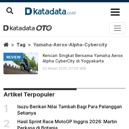
Yamaha Aerox Alpha Cybercity
Berita Terbaru
Home
Tag
Yamaha-Aerox-Alpha-Cybercity
Kencan Singkat Bersama Yamaha Aerox
REVIEW
Alpha CyberCity di Yogyakarta
02 Maret 2025, 07:00 WIB
Artikel Terpopuler
1
Isuzu Berikan Nilai Tambah Bagi Para Pelanggan
Setianya
2
Hasil Sprint Race MotoGP Inggris 2026: Martin
Perkasa di Britania