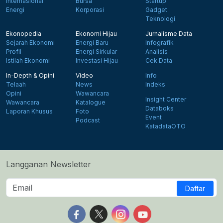
Internasional
Bursa
Startup
Energi
Korporasi
Gadget
Teknologi
Ekonopedia
Ekonomi Hijau
Jurnalisme Data
Sejarah Ekonomi
Energi Baru
Infografik
Profil
Energi Sirkular
Analisis
Istilah Ekonomi
Investasi Hijau
Cek Data
In-Depth & Opini
Video
Info
Telaah
News
Indeks
Opini
Wawancara
Insight Center
Wawancara
Katalogue
Databoks
Laporan Khusus
Foto
Event
Podcast
KatadataOTO
Langganan Newsletter
Daftar
Follow us on Facebook
Follow us on X
Follow us on Instagram
Follow us on Yout