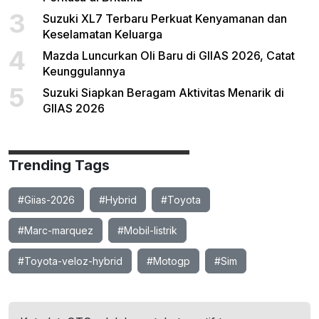
3
Suzuki XL7 Terbaru Perkuat Kenyamanan dan
Keselamatan Keluarga
4
Mazda Luncurkan Oli Baru di GIIAS 2026, Catat
Keunggulannya
5
Suzuki Siapkan Beragam Aktivitas Menarik di
GIIAS 2026
Trending Tags
#Giias-2026
#Hybrid
#Toyota
#Marc-marquez
#Mobil-listrik
#Toyota-veloz-hybrid
#Motogp
#Sim