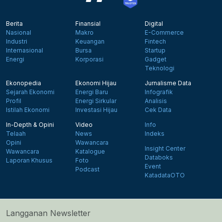
Berita
Finansial
Digital
Nasional
Makro
E-Commerce
Industri
Keuangan
Fintech
Internasional
Bursa
Startup
Energi
Korporasi
Gadget
Teknologi
Ekonopedia
Ekonomi Hijau
Jurnalisme Data
Sejarah Ekonomi
Energi Baru
Infografik
Profil
Energi Sirkular
Analisis
Istilah Ekonomi
Investasi Hijau
Cek Data
In-Depth & Opini
Video
Info
Telaah
News
Indeks
Opini
Wawancara
Insight Center
Wawancara
Katalogue
Databoks
Laporan Khusus
Foto
Event
Podcast
KatadataOTO
Langganan Newsletter