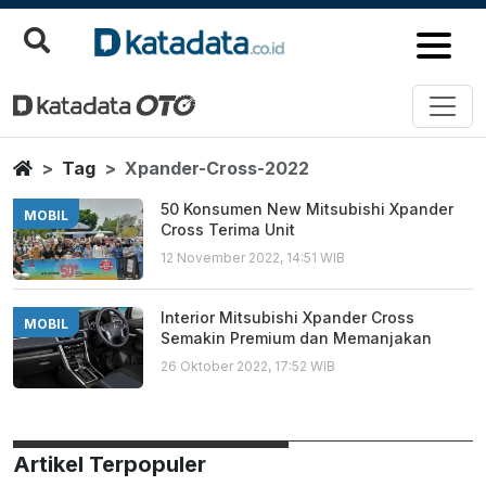
Xpander Cross 2022
Berita Terbaru
Home
Tag
Xpander-Cross-2022
50 Konsumen New Mitsubishi Xpander
MOBIL
Cross Terima Unit
12 November 2022, 14:51 WIB
Interior Mitsubishi Xpander Cross
MOBIL
Semakin Premium dan Memanjakan
26 Oktober 2022, 17:52 WIB
Artikel Terpopuler