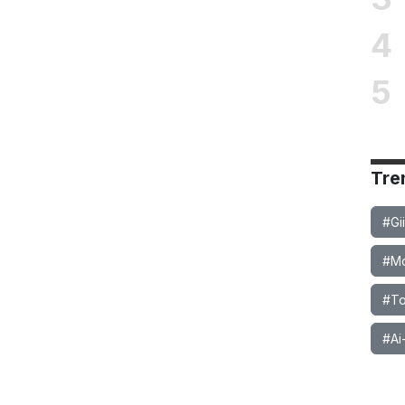
4
5
Tre
#Gi
#Mob
#To
#Ai