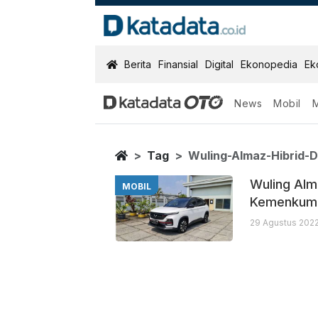
KatadataOTO
Berita
Finansial
Digital
Ekonopedia
Ek
News
Mobil
Wuling Almaz H
Berita Terbaru
Home
Tag
Wuling-Almaz-Hibrid-
Wuling Alm
MOBIL
Kemenkum
29 Agustus 2022