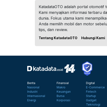
KatadataOTO adalah portal otomotif 
Kami menyajikan informasi terbaru dar
dunia. Fokus utama kami menampilka
Anda memilih mobil dan motor sebel
tips, dan review.
Tentang KatadataOTO
Hubungi Kami
Berita
Finansial
Digital
Nasional
Makro
E-Commerce
Industri
Keuangan
Fintech
Internasional
Bursa
Startup
Energi
Korporasi
Gadget
Teknologi