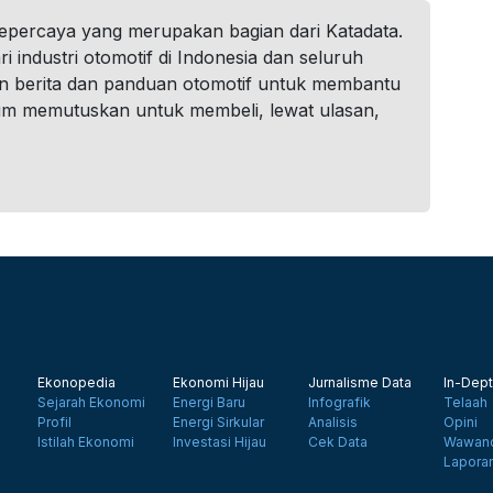
tepercaya yang merupakan bagian dari Katadata.
i industri otomotif di Indonesia dan seluruh
n berita dan panduan otomotif untuk membantu
um memutuskan untuk membeli, lewat ulasan,
Ekonopedia
Ekonomi Hijau
Jurnalisme Data
In-Dept
Sejarah Ekonomi
Energi Baru
Infografik
Telaah
Profil
Energi Sirkular
Analisis
Opini
Istilah Ekonomi
Investasi Hijau
Cek Data
Wawanc
Lapora