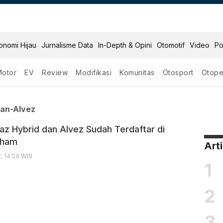
onomi Hijau
Jurnalisme Data
In-Depth & Opini
Otomotif
Video
Po
Motor
EV
Review
Modifikasi
Komunitas
Otosport
Otope
ibrid Dan Alvez
Dan-Alvez
az Hybrid dan Alvez Sudah Terdaftar di
ham
Art
, 14:59 WIB
1
2
3