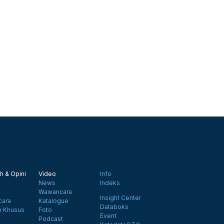
h & Opini
Video
Info
News
Indeks
Wawancara
Insight Center
ara
Katalogue
Databoks
n Khusus
Foto
Event
Podcast