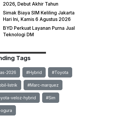
2026, Debut Akhir Tahun
Simak Biaya SIM Keliling Jakarta
Hari Ini, Kamis 6 Agustus 2026
BYD Perkuat Layanan Purna Jual
Teknologi DM
nding Tags
ias-2026
#Hybrid
#Toyota
il-listrik
#Marc-marquez
yota-veloz-hybrid
#Sim
-ogura