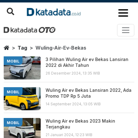
Wuling Air Ev Bekas
Berita Terbaru
Home
Tag
Wuling-Air-Ev-Bekas
3 Pilihan Wuling Air ev Bekas Lansiran
MOBIL
2022 di Akhir Tahun
26 Desember 2024, 13:35 WIB
Wuling Air ev Bekas Lansiran 2022, Ada
MOBIL
Promo TDP Rp 5 Juta
14 September 2024, 13:05 WIB
Wuling Air ev Bekas 2023 Makin
MOBIL
Terjangkau
21 Januari 2024, 12:23 WIB