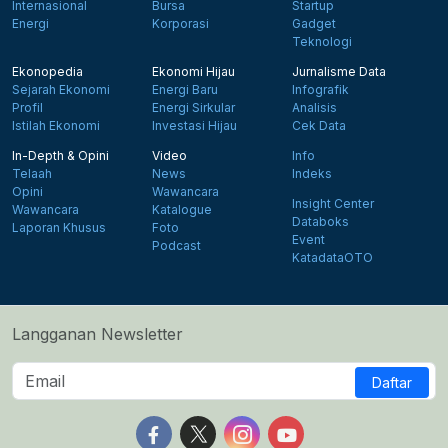
Internasional
Bursa
Startup
Energi
Korporasi
Gadget
Teknologi
Ekonopedia
Ekonomi Hijau
Jurnalisme Data
Sejarah Ekonomi
Energi Baru
Infografik
Profil
Energi Sirkular
Analisis
Istilah Ekonomi
Investasi Hijau
Cek Data
In-Depth & Opini
Video
Info
Telaah
News
Indeks
Opini
Wawancara
Insight Center
Wawancara
Katalogue
Databoks
Laporan Khusus
Foto
Event
Podcast
KatadataOTO
Langganan Newsletter
Daftar
Follow us on Facebook
Follow us on X
Follow us on Instagram
Follow us on Yout