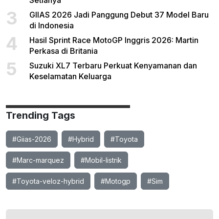
Setianya
3
GIIAS 2026 Jadi Panggung Debut 37 Model Baru
di Indonesia
4
Hasil Sprint Race MotoGP Inggris 2026: Martin
Perkasa di Britania
5
Suzuki XL7 Terbaru Perkuat Kenyamanan dan
Keselamatan Keluarga
Trending Tags
#Giias-2026
#Hybrid
#Toyota
#Marc-marquez
#Mobil-listrik
#Toyota-veloz-hybrid
#Motogp
#Sim