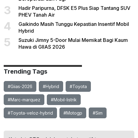
3
Hadir Paripurna, DFSK E5 Plus Siap Tantang SUV
PHEV Tanah Air
4
Gaikindo Masih Tunggu Kepastian Insentif Mobil
Hybrid
5
Suzuki Jimny 5-Door Mulai Memikat Bagi Kaum
Hawa di GIIAS 2026
Trending Tags
#Giias-2026
#Hybrid
#Toyota
#Marc-marquez
#Mobil-listrik
#Toyota-veloz-hybrid
#Motogp
#Sim