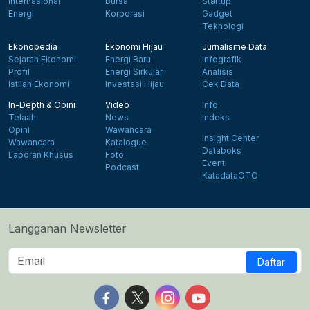
Internasional
Bursa
Startup
Energi
Korporasi
Gadget
Teknologi
Ekonopedia
Ekonomi Hijau
Jurnalisme Data
Sejarah Ekonomi
Energi Baru
Infografik
Profil
Energi Sirkular
Analisis
Istilah Ekonomi
Investasi Hijau
Cek Data
In-Depth & Opini
Video
Info
Telaah
News
Indeks
Opini
Wawancara
Insight Center
Wawancara
Katalogue
Databoks
Laporan Khusus
Foto
Event
Podcast
KatadataOTO
Langganan Newsletter
Daftar
Follow us on Facebook
Follow us on X
Follow us on Instagram
Follow us on Yout