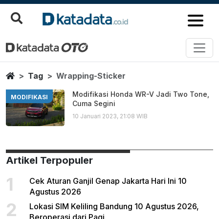
Wrapping Sticker
Berita Terbaru
Home
Tag
Wrapping-Sticker
Modifikasi Honda WR-V Jadi Two Tone,
MODIFIKASI
Cuma Segini
10 Januari 2023, 21:08 WIB
Artikel Terpopuler
1
Cek Aturan Ganjil Genap Jakarta Hari Ini 10
Agustus 2026
2
Lokasi SIM Keliling Bandung 10 Agustus 2026,
Beroperasi dari Pagi