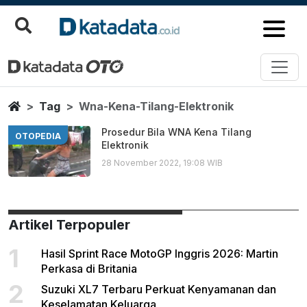
Wna Kena Tilang Elektronik
Berita Terbaru
Home
Tag
Wna-Kena-Tilang-Elektronik
Prosedur Bila WNA Kena Tilang
OTOPEDIA
Elektronik
28 November 2022, 19:08 WIB
Artikel Terpopuler
1
Hasil Sprint Race MotoGP Inggris 2026: Martin
Perkasa di Britania
2
Suzuki XL7 Terbaru Perkuat Kenyamanan dan
Keselamatan Keluarga