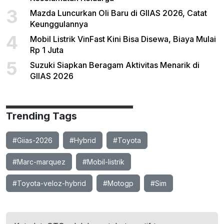
3
Mazda Luncurkan Oli Baru di GIIAS 2026, Catat
Keunggulannya
4
Mobil Listrik VinFast Kini Bisa Disewa, Biaya Mulai
Rp 1 Juta
5
Suzuki Siapkan Beragam Aktivitas Menarik di
GIIAS 2026
Trending Tags
#Giias-2026
#Hybrid
#Toyota
#Marc-marquez
#Mobil-listrik
#Toyota-veloz-hybrid
#Motogp
#Sim