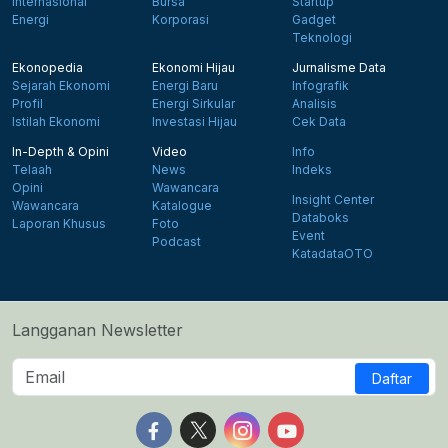
Internasional
Bursa
Startup
Energi
Korporasi
Gadget
Teknologi
Ekonopedia
Ekonomi Hijau
Jurnalisme Data
Sejarah Ekonomi
Energi Baru
Infografik
Profil
Energi Sirkular
Analisis
Istilah Ekonomi
Investasi Hijau
Cek Data
In-Depth & Opini
Video
Info
Telaah
News
Indeks
Opini
Wawancara
Insight Center
Wawancara
Katalogue
Databoks
Laporan Khusus
Foto
Event
Podcast
KatadataOTO
Langganan Newsletter
Daftar
Follow us on Facebook
Follow us on X
Follow us on Instagram
Follow us on Yout