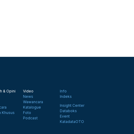
h & Opini
Video
Info
News
Indeks
Wawancara
Insight Center
ara
Katalogue
Databoks
n Khusus
Foto
Event
Podcast
KatadataOTO