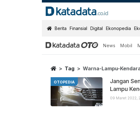
KatadataOTO
Berita
Finansial
Digital
Ekonopedia
Ek
News
Mobil
Warna Lampu 
Berita Terbaru
Home
Tag
Warna-Lampu-Kendar
Jangan Sem
OTOPEDIA
Lampu Ken
09 Maret 2022, 