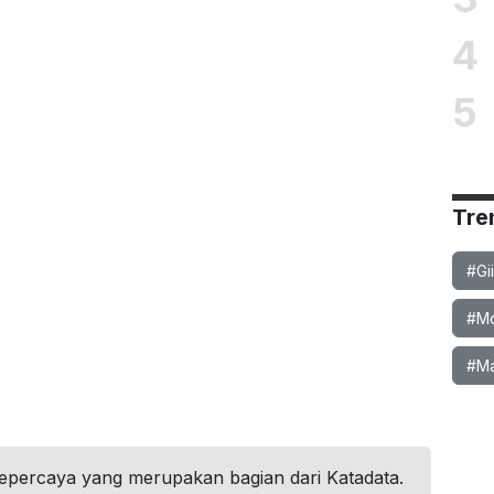
4
5
Tre
#Gi
#Mob
#Ma
tepercaya yang merupakan bagian dari Katadata.