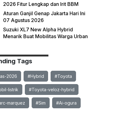
2026 Fitur Lengkap dan Irit BBM
Aturan Ganjil Genap Jakarta Hari Ini
07 Agustus 2026
Suzuki XL7 New Alpha Hybrid
Menarik Buat Mobilitas Warga Urban
nding Tags
ias-2026
#Hybrid
#Toyota
il-listrik
#Toyota-veloz-hybrid
rc-marquez
#Sim
#Ai-ogura