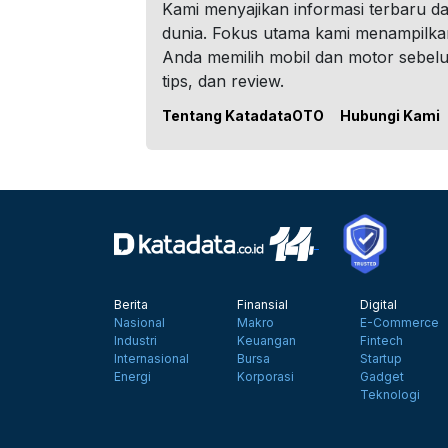
Kami menyajikan informasi terbaru dar
dunia. Fokus utama kami menampilka
Anda memilih mobil dan motor sebel
tips, dan review.
Tentang KatadataOTO
Hubungi Kami
Berita
Finansial
Digital
Nasional
Makro
E-Commerce
Industri
Keuangan
Fintech
Internasional
Bursa
Startup
Energi
Korporasi
Gadget
Teknologi