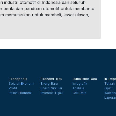
i industri otomotif di Indonesia dan seluruh
n berita dan panduan otomotif untuk membantu
um memutuskan untuk membeli, lewat ulasan,
Ekonopedia
Ekonomi Hijau
Jurnalisme Data
In-Dept
Sejarah Ekonomi
Energi Baru
Infografik
Telaah
Profil
Energi Sirkular
Analisis
Opini
Istilah Ekonomi
Investasi Hijau
Cek Data
Wawanc
Lapora