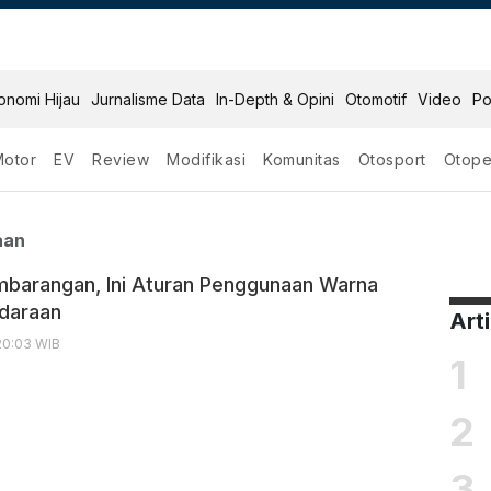
onomi Hijau
Jurnalisme Data
In-Depth & Opini
Otomotif
Video
Po
Motor
EV
Review
Modifikasi
Komunitas
Otosport
Otope
Kendaraan
aan
barangan, Ini Aturan Penggunaan Warna
daraan
Art
20:03 WIB
1
2
3