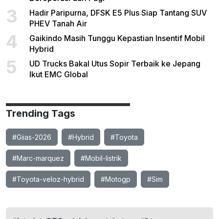
3
Hadir Paripurna, DFSK E5 Plus Siap Tantang SUV
PHEV Tanah Air
4
Gaikindo Masih Tunggu Kepastian Insentif Mobil
Hybrid
5
UD Trucks Bakal Utus Sopir Terbaik ke Jepang
Ikut EMC Global
Trending Tags
#Giias-2026
#Hybrid
#Toyota
#Marc-marquez
#Mobil-listrik
#Toyota-veloz-hybrid
#Motogp
#Sim