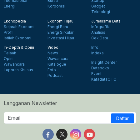
Internasional
Bursa
Startup
Energi
Korporasi
Gadget
Teknologi
Ekonopedia
Ekonomi Hijau
Jurnalisme Data
Sejarah Ekonomi
Energi Baru
Infografik
Profil
Energi Sirkular
Analisis
Istilah Ekonomi
Investasi Hijau
Cek Data
In-Depth & Opini
Video
Info
Telaah
News
Indeks
Opini
Wawancara
Insight Center
Wawancara
Katalogue
Databoks
Laporan Khusus
Foto
Event
Podcast
KatadataOTO
Langganan Newsletter
Daftar
Follow us on Facebook
Follow us on X
Follow us on Instagram
Follow us on Yout