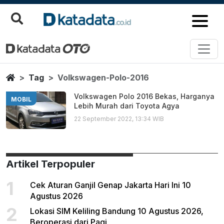
Volkswagen Polo 2016
Berita Terbaru
Home
Tag
Volkswagen-Polo-2016
Volkswagen Polo 2016 Bekas, Harganya
MOBIL
Lebih Murah dari Toyota Agya
22 September 2022, 13:34 WIB
Artikel Terpopuler
1
Cek Aturan Ganjil Genap Jakarta Hari Ini 10
Agustus 2026
2
Lokasi SIM Keliling Bandung 10 Agustus 2026,
Beroperasi dari Pagi