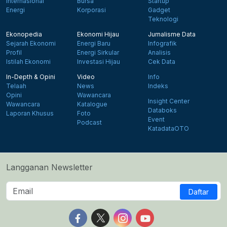
Internasional
Bursa
Startup
Energi
Korporasi
Gadget
Teknologi
Ekonopedia
Ekonomi Hijau
Jurnalisme Data
Sejarah Ekonomi
Energi Baru
Infografik
Profil
Energi Sirkular
Analisis
Istilah Ekonomi
Investasi Hijau
Cek Data
In-Depth & Opini
Video
Info
Telaah
News
Indeks
Opini
Wawancara
Insight Center
Wawancara
Katalogue
Databoks
Laporan Khusus
Foto
Event
Podcast
KatadataOTO
Langganan Newsletter
Daftar
Follow us on Facebook
Follow us on X
Follow us on Instagram
Follow us on Yout