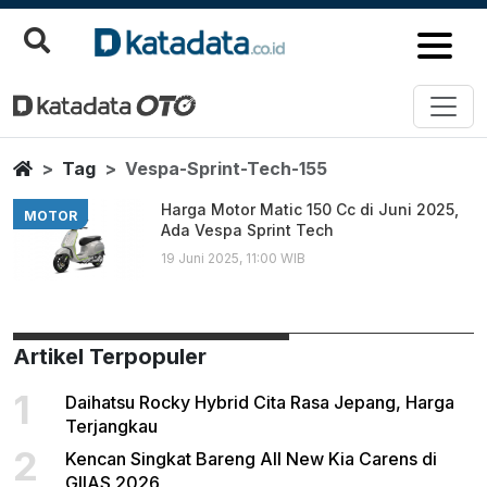
Vespa Sprint Tech 155
Berita Terbaru
Home
Tag
Vespa-Sprint-Tech-155
Harga Motor Matic 150 Cc di Juni 2025,
MOTOR
Ada Vespa Sprint Tech
19 Juni 2025, 11:00 WIB
Artikel Terpopuler
1
Daihatsu Rocky Hybrid Cita Rasa Jepang, Harga
Terjangkau
2
Kencan Singkat Bareng All New Kia Carens di
GIIAS 2026