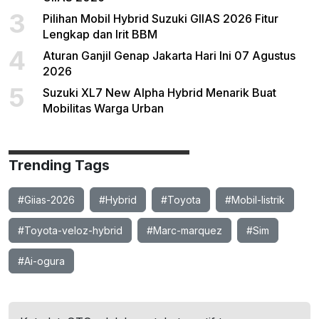
3
Pilihan Mobil Hybrid Suzuki GIIAS 2026 Fitur
Lengkap dan Irit BBM
4
Aturan Ganjil Genap Jakarta Hari Ini 07 Agustus
2026
5
Suzuki XL7 New Alpha Hybrid Menarik Buat
Mobilitas Warga Urban
Trending Tags
#Giias-2026
#Hybrid
#Toyota
#Mobil-listrik
#Toyota-veloz-hybrid
#Marc-marquez
#Sim
#Ai-ogura