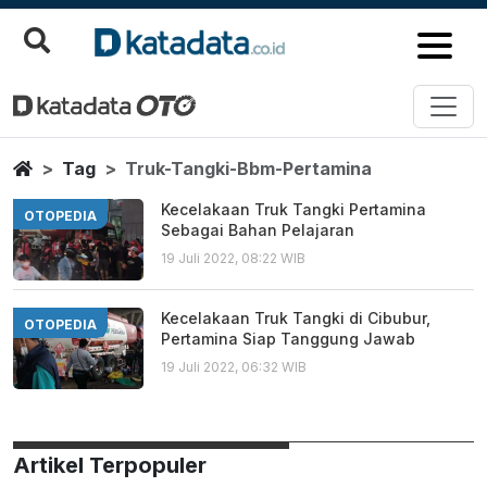
Truk Tangki Bbm Pertamina
Berita Terbaru
Home
Tag
Truk-Tangki-Bbm-Pertamina
Kecelakaan Truk Tangki Pertamina
OTOPEDIA
Sebagai Bahan Pelajaran
19 Juli 2022, 08:22 WIB
Kecelakaan Truk Tangki di Cibubur,
OTOPEDIA
Pertamina Siap Tanggung Jawab
19 Juli 2022, 06:32 WIB
Artikel Terpopuler