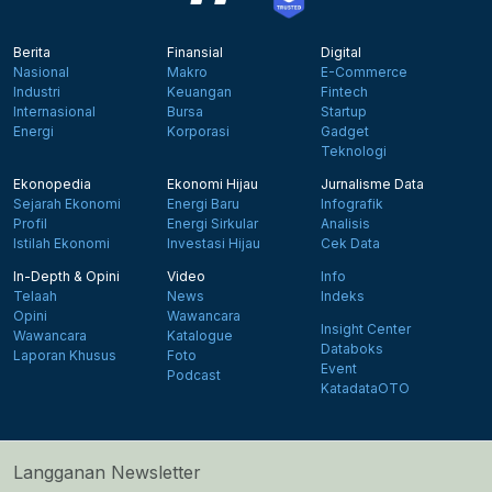
Berita
Finansial
Digital
Nasional
Makro
E-Commerce
Industri
Keuangan
Fintech
Internasional
Bursa
Startup
Energi
Korporasi
Gadget
Teknologi
Ekonopedia
Ekonomi Hijau
Jurnalisme Data
Sejarah Ekonomi
Energi Baru
Infografik
Profil
Energi Sirkular
Analisis
Istilah Ekonomi
Investasi Hijau
Cek Data
In-Depth & Opini
Video
Info
Telaah
News
Indeks
Opini
Wawancara
Insight Center
Wawancara
Katalogue
Databoks
Laporan Khusus
Foto
Event
Podcast
KatadataOTO
Langganan Newsletter