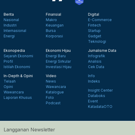
Berita
Finansial
Digital
Nasional
Makro
E-Commerce
Industri
Keuangan
Fintech
Internasional
Bursa
Startup
Energi
Korporasi
Gadget
Teknologi
Ekonopedia
Ekonomi Hijau
Jurnalisme Data
Sejarah Ekonomi
Energi Baru
Infografik
Profil
Energi Sirkular
Analisis
Istilah Ekonomi
Investasi Hijau
Cek Data
In-Depth & Opini
Video
Info
Telaah
News
Indeks
Opini
Wawancara
Insight Center
Wawancara
Katalogue
Databoks
Laporan Khusus
Foto
Event
Podcast
KatadataOTO
Langganan Newsletter