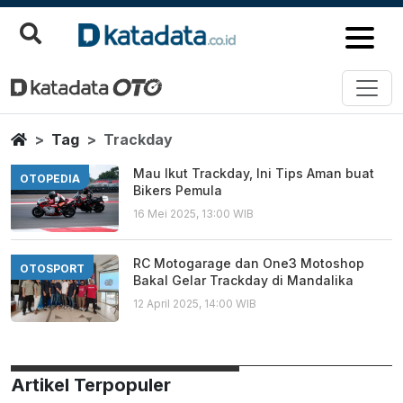
Trackday
Berita Terbaru
Home
Tag
Trackday
Mau Ikut Trackday, Ini Tips Aman buat
OTOPEDIA
Bikers Pemula
16 Mei 2025, 13:00 WIB
RC Motogarage dan One3 Motoshop
OTOSPORT
Bakal Gelar Trackday di Mandalika
12 April 2025, 14:00 WIB
Artikel Terpopuler