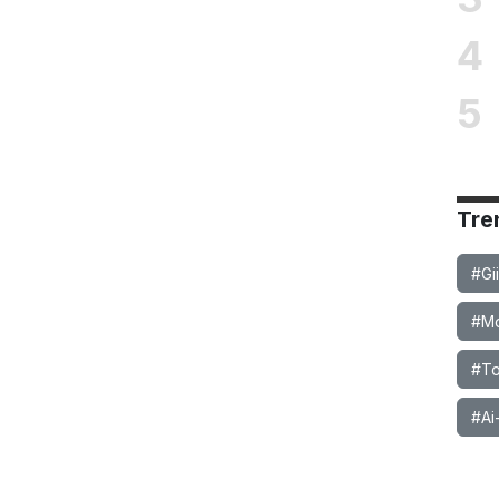
4
5
Tre
#Gi
#Mob
#To
#Ai