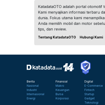
KatadataOTO adalah portal otomotif 
Kami menyajikan informasi terbaru dar
dunia. Fokus utama kami menampilka
Anda memilih mobil dan motor sebel
tips, dan review.
Tentang KatadataOTO
Hubungi Kami
Berita
Finansial
Digital
Nasional
Makro
E-Commerce
Industri
Keuangan
Fintech
Internasional
Bursa
Startup
Energi
Korporasi
Gadget
Teknologi