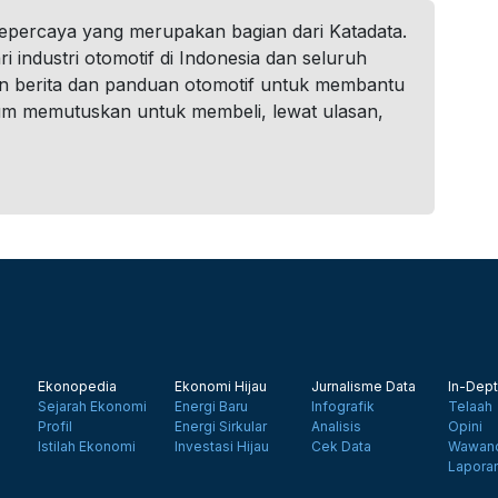
tepercaya yang merupakan bagian dari Katadata.
i industri otomotif di Indonesia dan seluruh
n berita dan panduan otomotif untuk membantu
um memutuskan untuk membeli, lewat ulasan,
Ekonopedia
Ekonomi Hijau
Jurnalisme Data
In-Dept
Sejarah Ekonomi
Energi Baru
Infografik
Telaah
Profil
Energi Sirkular
Analisis
Opini
Istilah Ekonomi
Investasi Hijau
Cek Data
Wawanc
Lapora