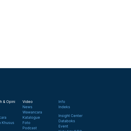
h & Opini
Video
Info
News
Indeks
Wawancara
Insight Center
ara
Katalogue
Databoks
n Khusus
Foto
Event
Podcast