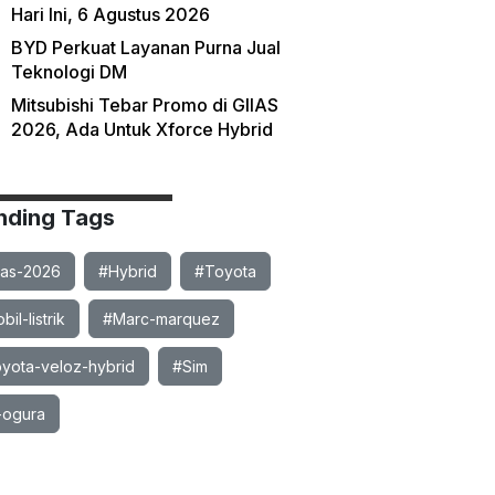
Hari Ini, 6 Agustus 2026
BYD Perkuat Layanan Purna Jual
Teknologi DM
Mitsubishi Tebar Promo di GIIAS
2026, Ada Untuk Xforce Hybrid
nding Tags
ias-2026
#Hybrid
#Toyota
il-listrik
#Marc-marquez
yota-veloz-hybrid
#Sim
-ogura