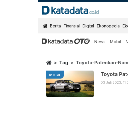
KatadataOTO
Berita
Finansial
Digital
Ekonopedia
Ek
News
Mobil
Toyota Patenk
Berita Terbaru
Home
Tag
Toyota-Patenkan-Nama
Toyota Pat
MOBIL
03 Juli 2023, 11