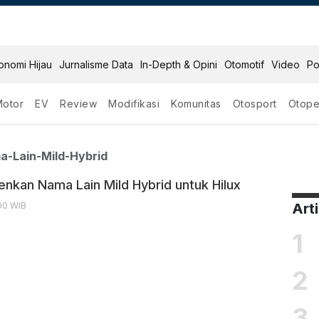
onomi Hijau
Jurnalisme Data
In-Depth & Opini
Otomotif
Video
Po
Motor
EV
Review
Modifikasi
Komunitas
Otosport
Otope
an Nama Lain Mild Hybr
-Lain-Mild-Hybrid
enkan Nama Lain Mild Hybrid untuk Hilux
:00 WIB
Art
1
2
3