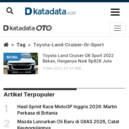
Toyota Land Cruiser Gr Sport
Berita Terbaru
Home
Tag
Toyota-Land-Cruiser-Gr-Sport
Toyota Land Cruiser GR Sport 2022
MOBIL
Bekas, Harganya Naik Rp828 Juta
11 Mei 2022, 07:47 WIB
Artikel Terpopuler
1
Hasil Sprint Race MotoGP Inggris 2026: Martin
Perkasa di Britania
2
Mazda Luncurkan Oli Baru di GIIAS 2026, Catat
Keunggulannya