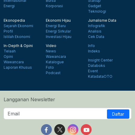
Internasional
Bursa
Startup
Energi
Korporasi
Gadget
Teknologi
Ekonopedia
Ekonomi Hijau
Jurnalisme Data
Sejarah Ekonomi
Energi Baru
Infografik
Profil
Energi Sirkular
Analisis
Istilah Ekonomi
Investasi Hijau
Cek Data
In-Depth & Opini
Video
Info
Telaah
News
Indeks
Opini
Wawancara
Insight Center
Wawancara
Katalogue
Databoks
Laporan Khusus
Foto
Event
Podcast
KatadataOTO
Langganan Newsletter
Daftar
Follow us on Facebook
Follow us on X
Follow us on Instagram
Follow us on Yout