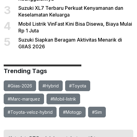
3
Suzuki XL7 Terbaru Perkuat Kenyamanan dan
Keselamatan Keluarga
4
Mobil Listrik VinFast Kini Bisa Disewa, Biaya Mulai
Rp 1 Juta
5
Suzuki Siapkan Beragam Aktivitas Menarik di
GIIAS 2026
Trending Tags
#Giias-2026
#Hybrid
#Toyota
#Marc-marquez
#Mobil-listrik
#Toyota-veloz-hybrid
#Motogp
#Sim