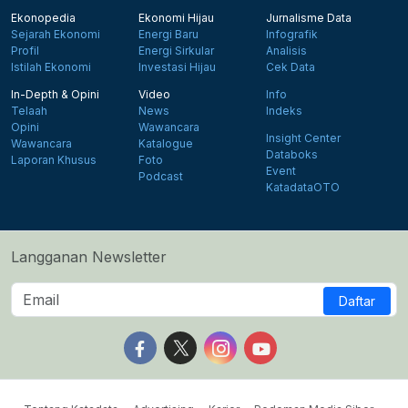
Ekonopedia
Ekonomi Hijau
Jurnalisme Data
Sejarah Ekonomi
Energi Baru
Infografik
Profil
Energi Sirkular
Analisis
Istilah Ekonomi
Investasi Hijau
Cek Data
In-Depth & Opini
Video
Info
Telaah
News
Indeks
Opini
Wawancara
Insight Center
Wawancara
Katalogue
Databoks
Laporan Khusus
Foto
Event
Podcast
KatadataOTO
Langganan Newsletter
Daftar
Follow us on Facebook
Follow us on X
Follow us on Instagram
Follow us on Yout