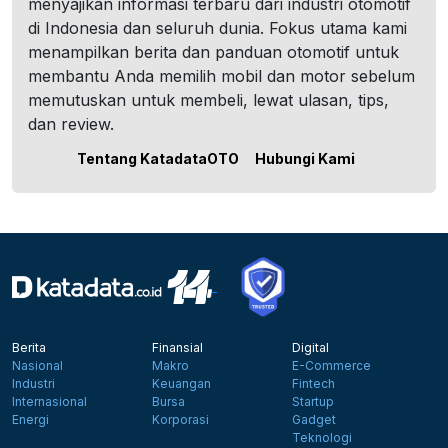
menyajikan informasi terbaru dari industri otomotif
di Indonesia dan seluruh dunia. Fokus utama kami
menampilkan berita dan panduan otomotif untuk
membantu Anda memilih mobil dan motor sebelum
memutuskan untuk membeli, lewat ulasan, tips,
dan review.
Tentang KatadataOTO
Hubungi Kami
Berita
Finansial
Digital
Nasional
Makro
E-Commerce
Industri
Keuangan
Fintech
Internasional
Bursa
Startup
Energi
Korporasi
Gadget
Teknologi