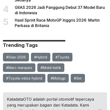
Setianya
4
GIIAS 2026 Jadi Panggung Debut 37 Model Baru
di Indonesia
5
Hasil Sprint Race MotoGP Inggris 2026: Martin
Perkasa di Britania
Trending Tags
#Giias-2026
#Hybrid
#Toyota
#Marc-marquez
#Mobil-listrik
#Toyota-veloz-hybrid
#Motogp
#Sim
KatadataOTO adalah portal otomotif tepercaya
yang merupakan bagian dari Katadata. Kami