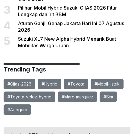
3
Pilihan Mobil Hybrid Suzuki GIIAS 2026 Fitur
Lengkap dan Irit BBM
4
Aturan Ganjil Genap Jakarta Hari Ini 07 Agustus
2026
5
Suzuki XL7 New Alpha Hybrid Menarik Buat
Mobilitas Warga Urban
Trending Tags
#Giias-2026
#Hybrid
#Toyota
#Mobil-listrik
#Toyota-veloz-hybrid
#Marc-marquez
#Sim
#Ai-ogura