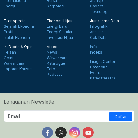
Internasional
Bursa
Startup
Energi
Korporasi
Gadget
Teknologi
Ekonopedia
Ekonomi Hijau
Jurnalisme Data
Sejarah Ekonomi
Energi Baru
Infografik
Profil
Energi Sirkular
Analisis
Istilah Ekonomi
Investasi Hijau
Cek Data
In-Depth & Opini
Video
Info
Telaah
News
Indeks
Opini
Wawancara
Insight Center
Wawancara
Katalogue
Databoks
Laporan Khusus
Foto
Event
Podcast
KatadataOTO
Langganan Newsletter
Daftar
Follow us on Facebook
Follow us on X
Follow us on Instagram
Follow us on Yout