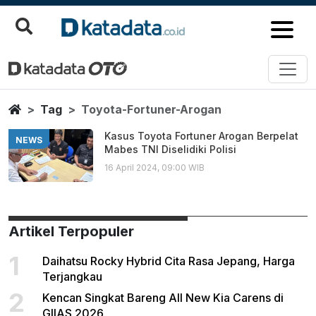
Toyota Fortuner Arogan
Berita Terbaru
Home
Tag
Toyota-Fortuner-Arogan
Kasus Toyota Fortuner Arogan Berpelat
NEWS
Mabes TNI Diselidiki Polisi
16 April 2024, 09:00 WIB
Artikel Terpopuler
1
Daihatsu Rocky Hybrid Cita Rasa Jepang, Harga
Terjangkau
2
Kencan Singkat Bareng All New Kia Carens di
GIIAS 2026