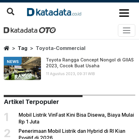
Toyota Commercial
Berita Terbaru
Home
Tag
Toyota-Commercial
Toyota Rangga Concept Nongol di GIIAS
NEWS
2023, Cocok Buat Usaha
11 Agustus 2023, 09:31 WIB
Artikel Terpopuler
1
Mobil Listrik VinFast Kini Bisa Disewa, Biaya Mulai
Rp 1 Juta
2
Penerimaan Mobil Listrik dan Hybrid di RI Kian
Positif di 2026