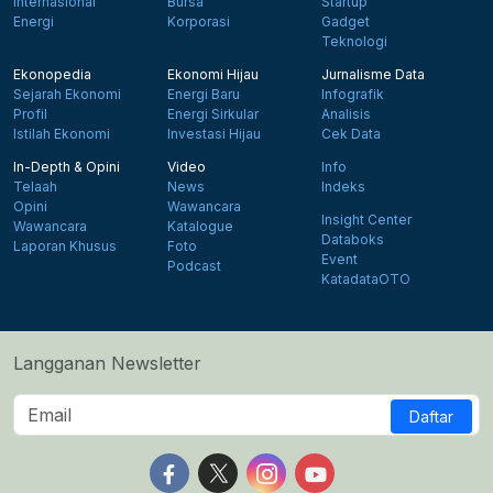
Internasional
Bursa
Startup
Energi
Korporasi
Gadget
Teknologi
Ekonopedia
Ekonomi Hijau
Jurnalisme Data
Sejarah Ekonomi
Energi Baru
Infografik
Profil
Energi Sirkular
Analisis
Istilah Ekonomi
Investasi Hijau
Cek Data
In-Depth & Opini
Video
Info
Telaah
News
Indeks
Opini
Wawancara
Insight Center
Wawancara
Katalogue
Databoks
Laporan Khusus
Foto
Event
Podcast
KatadataOTO
Langganan Newsletter
Daftar
Follow us on Facebook
Follow us on X
Follow us on Instagram
Follow us on Yout