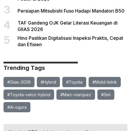
3
Persiapan Mitsubishi Fuso Hadapi Mandatori B50
4
TAF Gandeng OJK Gelar Literasi Keuangan di
GIIAS 2026
5
Hino Pastikan Digitalisasi Inspeksi Praktis, Cepat
dan Efisien
Trending Tags
#Giias-2026
#Hybrid
#Toyota
#Mobil-listrik
#Toyota-veloz-hybrid
#Marc-marquez
#Sim
#Ai-ogura