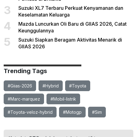
3
Suzuki XL7 Terbaru Perkuat Kenyamanan dan
Keselamatan Keluarga
4
Mazda Luncurkan Oli Baru di GIIAS 2026, Catat
Keunggulannya
5
Suzuki Siapkan Beragam Aktivitas Menarik di
GIIAS 2026
Trending Tags
#Giias-2026
#Hybrid
#Toyota
#Marc-marquez
#Mobil-listrik
#Toyota-veloz-hybrid
#Motogp
#Sim