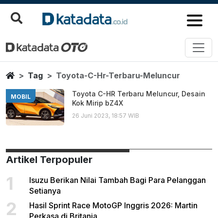
Toyota C Hr Terbaru Meluncur
Berita Terbaru
Home
Tag
Toyota-C-Hr-Terbaru-Meluncur
Toyota C-HR Terbaru Meluncur, Desain
MOBIL
Kok Mirip bZ4X
26 Juni 2023, 18:57 WIB
Artikel Terpopuler
1
Isuzu Berikan Nilai Tambah Bagi Para Pelanggan
Setianya
2
Hasil Sprint Race MotoGP Inggris 2026: Martin
Perkasa di Britania