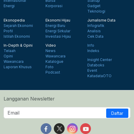
Internasional
Bursa
Startup
Energi
Korporasi
Gadget
Teknologi
Ekonopedia
Ekonomi Hijau
Jurnalisme Data
Sejarah Ekonomi
Energi Baru
Infografik
Profil
Energi Sirkular
Analisis
Istilah Ekonomi
Investasi Hijau
Cek Data
In-Depth & Opini
Video
Info
Telaah
News
Indeks
Opini
Wawancara
Insight Center
Wawancara
Katalogue
Databoks
Laporan Khusus
Foto
Event
Podcast
KatadataOTO
Langganan Newsletter
Daftar
Follow us on Facebook
Follow us on X
Follow us on Instagram
Follow us on Yout