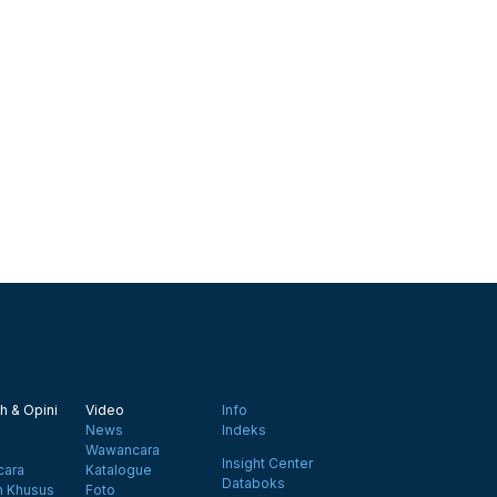
h & Opini
Video
Info
News
Indeks
Wawancara
Insight Center
ara
Katalogue
Databoks
n Khusus
Foto