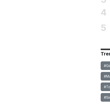
4
5
Tre
#Gi
#Ma
#To
#Si