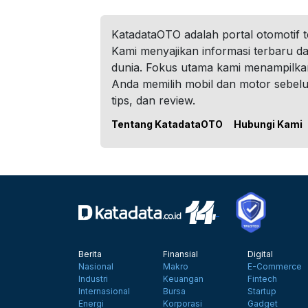
KatadataOTO adalah portal otomotif 
Kami menyajikan informasi terbaru dar
dunia. Fokus utama kami menampilka
Anda memilih mobil dan motor sebel
tips, dan review.
Tentang KatadataOTO
Hubungi Kami
Berita
Finansial
Digital
Nasional
Makro
E-Commerce
Industri
Keuangan
Fintech
Internasional
Bursa
Startup
Energi
Korporasi
Gadget