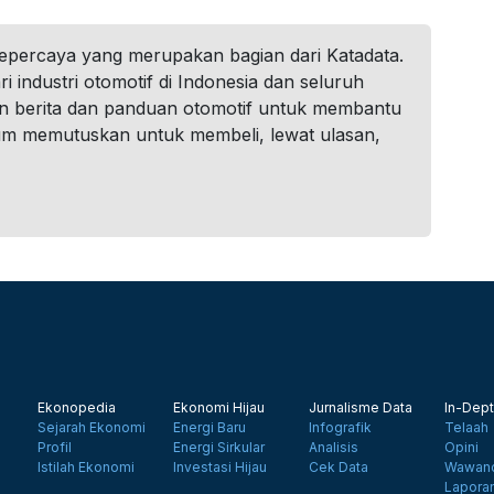
tepercaya yang merupakan bagian dari Katadata.
i industri otomotif di Indonesia dan seluruh
n berita dan panduan otomotif untuk membantu
um memutuskan untuk membeli, lewat ulasan,
Ekonopedia
Ekonomi Hijau
Jurnalisme Data
In-Dept
Sejarah Ekonomi
Energi Baru
Infografik
Telaah
Profil
Energi Sirkular
Analisis
Opini
Istilah Ekonomi
Investasi Hijau
Cek Data
Wawanc
Lapora