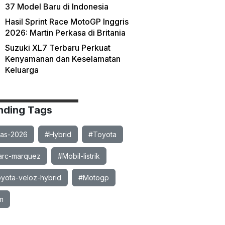
37 Model Baru di Indonesia
Hasil Sprint Race MotoGP Inggris
2026: Martin Perkasa di Britania
Suzuki XL7 Terbaru Perkuat
Kenyamanan dan Keselamatan
Keluarga
nding Tags
ias-2026
#Hybrid
#Toyota
rc-marquez
#Mobil-listrik
yota-veloz-hybrid
#Motogp
m