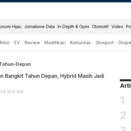
onomi Hijau
Jurnalisme Data
In-Depth & Opini
Otomotif
Video
Po
Motor
EV
Review
Modifikasi
Komunitas
Otosport
Otope
angkit Tahun Depan
-Tahun-Depan
n Bangkit Tahun Depan, Hybrid Masih Jadi
Art
23, 19:31 WIB
1
2
3