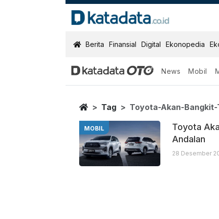
KatadataOTO
Berita
Finansial
Digital
Ekonopedia
Ek
News
Mobil
Toyota Akan B
Berita Terbaru
Home
Tag
Toyota-Akan-Bangkit
Toyota Aka
MOBIL
Andalan
28 Desember 20