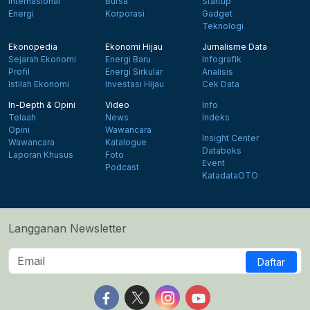
Internasional
Bursa
Startup
Energi
Korporasi
Gadget
Teknologi
Ekonopedia
Ekonomi Hijau
Jurnalisme Data
Sejarah Ekonomi
Energi Baru
Infografik
Profil
Energi Sirkular
Analisis
Istilah Ekonomi
Investasi Hijau
Cek Data
In-Depth & Opini
Video
Info
Telaah
News
Indeks
Opini
Wawancara
Insight Center
Wawancara
Katalogue
Databoks
Laporan Khusus
Foto
Event
Podcast
KatadataOTO
Langganan Newsletter
Daftar
Follow us on Facebook
Follow us on X
Follow us on Instagram
Follow us on Yout