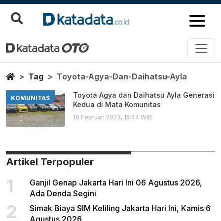
Toyota Agya Dan Daihatsu Ayla
Berita Terbaru
Home
Tag
Toyota-Agya-Dan-Daihatsu-Ayla
Toyota Agya dan Daihatsu Ayla Generasi
KOMUNITAS
Kedua di Mata Komunitas
10 Februari 2023, 15:44 WIB
Artikel Terpopuler
1
Ganjil Genap Jakarta Hari Ini 06 Agustus 2026,
Ada Denda Segini
2
Simak Biaya SIM Keliling Jakarta Hari Ini, Kamis 6
Agustus 2026