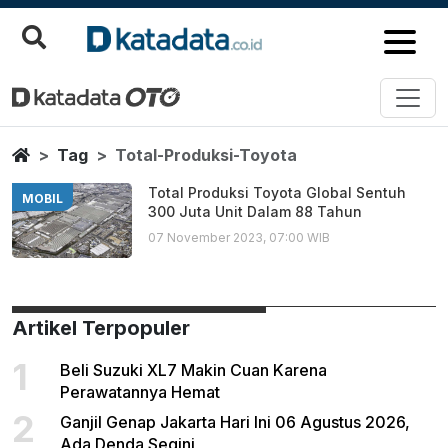
Total Produksi Toyota
Berita Terbaru
Home
Tag
Total-Produksi-Toyota
Total Produksi Toyota Global Sentuh
MOBIL
300 Juta Unit Dalam 88 Tahun
07 November 2023, 07:00 WIB
Artikel Terpopuler
1
Beli Suzuki XL7 Makin Cuan Karena
Perawatannya Hemat
2
Ganjil Genap Jakarta Hari Ini 06 Agustus 2026,
Ada Denda Segini