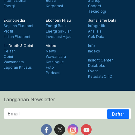
Internasional
Bursa
Startup
Energi
Korporasi
Gadget
Teknologi
Ekonopedia
Ekonomi Hijau
Jurnalisme Data
Sejarah Ekonomi
Energi Baru
Infografik
Profil
Energi Sirkular
Analisis
Istilah Ekonomi
Investasi Hijau
Cek Data
In-Depth & Opini
Video
Info
Telaah
News
Indeks
Opini
Wawancara
Insight Center
Wawancara
Katalogue
Databoks
Laporan Khusus
Foto
Event
Podcast
KatadataOTO
Langganan Newsletter
Daftar
Follow us on Facebook
Follow us on X
Follow us on Instagram
Follow us on Yout