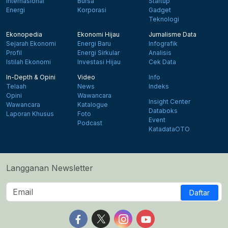
Internasional
Bursa
Startup
Energi
Korporasi
Gadget
Teknologi
Ekonopedia
Ekonomi Hijau
Jurnalisme Data
Sejarah Ekonomi
Energi Baru
Infografik
Profil
Energi Sirkular
Analisis
Istilah Ekonomi
Investasi Hijau
Cek Data
In-Depth & Opini
Video
Info
Telaah
News
Indeks
Opini
Wawancara
Insight Center
Wawancara
Katalogue
Databoks
Laporan Khusus
Foto
Event
Podcast
KatadataOTO
Langganan Newsletter
Daftar
Follow us on Facebook
Follow us on X
Follow us on Instagram
Follow us on Yout