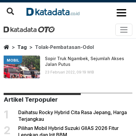
Tolak Pembatasan Odol
Berita Terbaru
Home
Tag
Tolak-Pembatasan-Odol
Sopir Truk Ngambek, Sejumlah Akses
MOBIL
Jalan Putus
23 Februari 2022, 09:19 WIB
Artikel Terpopuler
1
Daihatsu Rocky Hybrid Cita Rasa Jepang, Harga
Terjangkau
2
Pilihan Mobil Hybrid Suzuki GIIAS 2026 Fitur
Lengkap dan Irit BBM