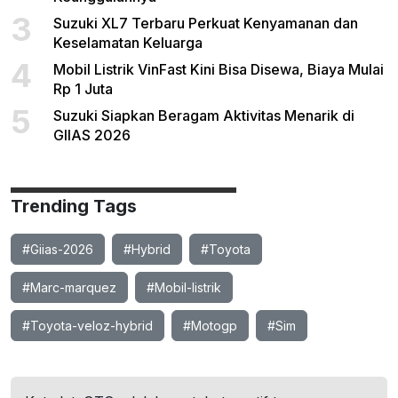
3
Suzuki XL7 Terbaru Perkuat Kenyamanan dan
Keselamatan Keluarga
4
Mobil Listrik VinFast Kini Bisa Disewa, Biaya Mulai
Rp 1 Juta
5
Suzuki Siapkan Beragam Aktivitas Menarik di
GIIAS 2026
Trending Tags
#Giias-2026
#Hybrid
#Toyota
#Marc-marquez
#Mobil-listrik
#Toyota-veloz-hybrid
#Motogp
#Sim