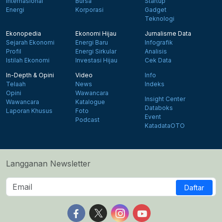
Internasional
Bursa
Startup
Energi
Korporasi
Gadget
Teknologi
Ekonopedia
Ekonomi Hijau
Jurnalisme Data
Sejarah Ekonomi
Energi Baru
Infografik
Profil
Energi Sirkular
Analisis
Istilah Ekonomi
Investasi Hijau
Cek Data
In-Depth & Opini
Video
Info
Telaah
News
Indeks
Opini
Wawancara
Insight Center
Wawancara
Katalogue
Databoks
Laporan Khusus
Foto
Event
Podcast
KatadataOTO
Langganan Newsletter
Daftar
Follow us on Facebook
Follow us on X
Follow us on Instagram
Follow us on Yout