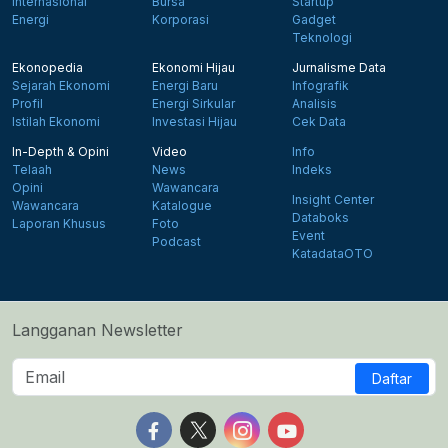
Internasional
Bursa
Startup
Energi
Korporasi
Gadget
Teknologi
Ekonopedia
Ekonomi Hijau
Jurnalisme Data
Sejarah Ekonomi
Energi Baru
Infografik
Profil
Energi Sirkular
Analisis
Istilah Ekonomi
Investasi Hijau
Cek Data
In-Depth & Opini
Video
Info
Telaah
News
Indeks
Opini
Wawancara
Insight Center
Wawancara
Katalogue
Databoks
Laporan Khusus
Foto
Event
Podcast
KatadataOTO
Langganan Newsletter
Daftar
Follow us on Facebook
Follow us on X
Follow us on Instagram
Follow us on Yout