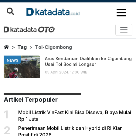
Tol Cigombong
Berita Terbaru
Home
Tag
Tol-Cigombong
Arus Kendaraan Dialihkan ke Cigombong
NEWS
Usai Tol Bocimi Longsor
05 April 2024, 12:00 WIB
Artikel Terpopuler
1
Mobil Listrik VinFast Kini Bisa Disewa, Biaya Mulai
Rp 1 Juta
2
Penerimaan Mobil Listrik dan Hybrid di RI Kian
Positif di 2026