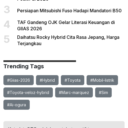
3
Persiapan Mitsubishi Fuso Hadapi Mandatori B50
4
TAF Gandeng OJK Gelar Literasi Keuangan di
GIIAS 2026
5
Daihatsu Rocky Hybrid Cita Rasa Jepang, Harga
Terjangkau
Trending Tags
#Giias-2026
#Hybrid
#Toyota
#Mobil-listrik
#Toyota-veloz-hybrid
#Marc-marquez
#Sim
#Ai-ogura