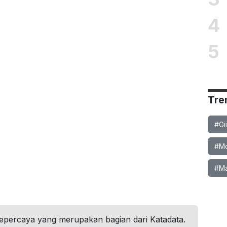
4
5
Tre
#Gi
#Mob
#Ma
tepercaya yang merupakan bagian dari Katadata.