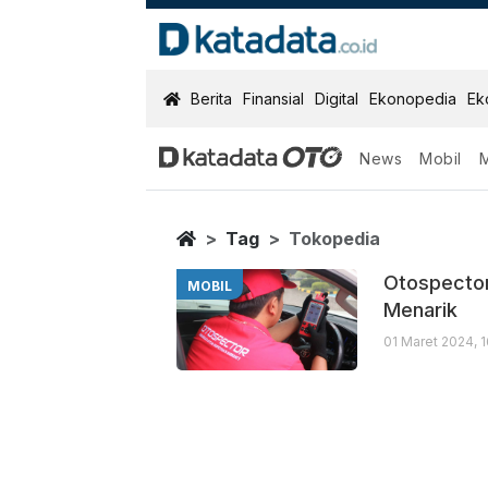
KatadataOTO
Berita
Finansial
Digital
Ekonopedia
Ek
News
Mobil
Tokopedia
Berita Terbaru
Home
Tag
Tokopedia
Otospecto
MOBIL
Menarik
01 Maret 2024, 