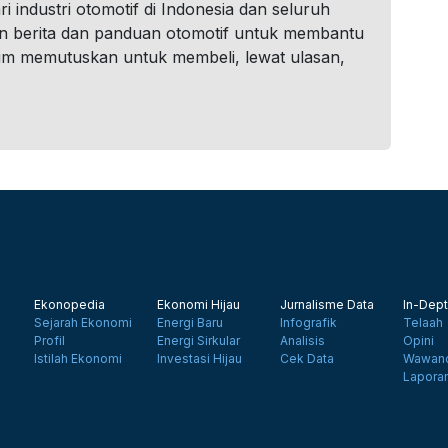
i industri otomotif di Indonesia dan seluruh
n berita dan panduan otomotif untuk membantu
um memutuskan untuk membeli, lewat ulasan,
Ekonopedia
Ekonomi Hijau
Jurnalisme Data
In-Dept
Sejarah Ekonomi
Energi Baru
Infografik
Telaah
Profil
Energi Sirkular
Analisis
Opini
Istilah Ekonomi
Investasi Hijau
Cek Data
Wawanc
Lapora