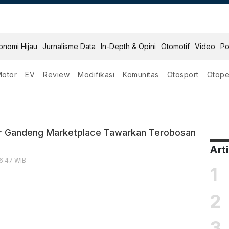
onomi Hijau
Jurnalisme Data
In-Depth & Opini
Otomotif
Video
Po
Motor
EV
Review
Modifikasi
Komunitas
Otosport
Otope
r Gandeng Marketplace Tawarkan Terobosan
Art
16:47 WIB
1
2
3