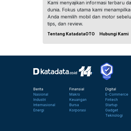
Kami menyajikan informasi terbaru dar
dunia. Fokus utama kami menampilka
Anda memilih mobil dan motor sebel
tips, dan review.
Tentang KatadataOTO
Hubungi Kami
Berita
Finansial
Digital
Nasional
Makro
E-Commerce
Industri
Keuangan
Fintech
Internasional
Bursa
Startup
Energi
Korporasi
Gadget
Teknologi