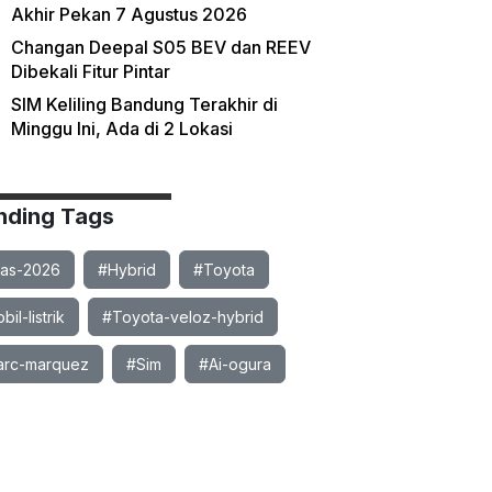
Akhir Pekan 7 Agustus 2026
Changan Deepal S05 BEV dan REEV
Dibekali Fitur Pintar
SIM Keliling Bandung Terakhir di
Minggu Ini, Ada di 2 Lokasi
nding Tags
ias-2026
#Hybrid
#Toyota
il-listrik
#Toyota-veloz-hybrid
rc-marquez
#Sim
#Ai-ogura