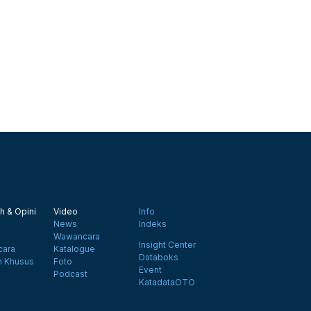
h & Opini
Video
Info
News
Indeks
Wawancara
Insight Center
ara
Katalogue
Databoks
n Khusus
Foto
Event
Podcast
KatadataOTO