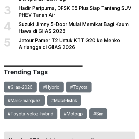
3
Hadir Paripurna, DFSK E5 Plus Siap Tantang SUV
PHEV Tanah Air
4
Suzuki Jimny 5-Door Mulai Memikat Bagi Kaum
Hawa di GIIAS 2026
5
Jetour Pamer T2 Untuk KTT G20 ke Menko
Airlangga di GIIAS 2026
Trending Tags
#Giias-2026
#Hybrid
#Toyota
#Marc-marquez
#Mobil-listrik
#Toyota-veloz-hybrid
#Motogp
#Sim