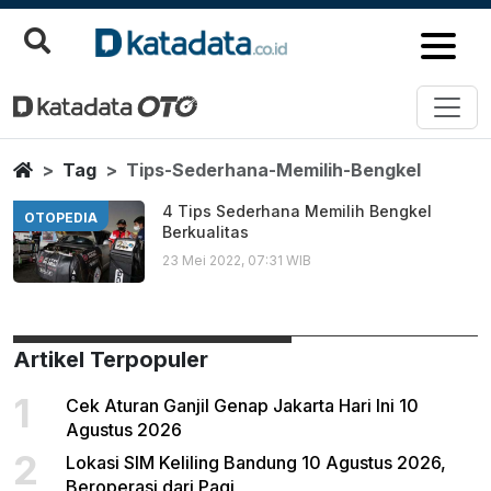
Tips Sederhana Memilih Bengke
Berita Terbaru
Home
Tag
Tips-Sederhana-Memilih-Bengkel
4 Tips Sederhana Memilih Bengkel
OTOPEDIA
Berkualitas
23 Mei 2022, 07:31 WIB
Artikel Terpopuler
1
Cek Aturan Ganjil Genap Jakarta Hari Ini 10
Agustus 2026
2
Lokasi SIM Keliling Bandung 10 Agustus 2026,
Beroperasi dari Pagi