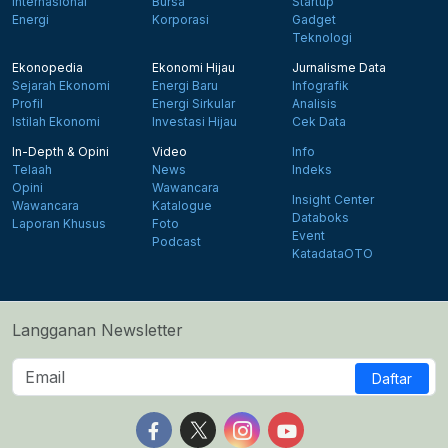
Internasional
Bursa
Startup
Energi
Korporasi
Gadget
Teknologi
Ekonopedia
Ekonomi Hijau
Jurnalisme Data
Sejarah Ekonomi
Energi Baru
Infografik
Profil
Energi Sirkular
Analisis
Istilah Ekonomi
Investasi Hijau
Cek Data
In-Depth & Opini
Video
Info
Telaah
News
Indeks
Opini
Wawancara
Insight Center
Wawancara
Katalogue
Databoks
Laporan Khusus
Foto
Event
Podcast
KatadataOTO
Langganan Newsletter
Daftar
Follow us on Facebook
Follow us on X
Follow us on Instagram
Follow us on Yout