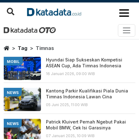
Timnas
Berita Terbaru
Home
Tag
Timnas
Hyundai Siap Sukseskan Kompetisi
MOBIL
ASEAN Cup, Ada Timnas Indonesia
16 Januari 2026, 09:00 WIB
Kantong Parkir Kualifikasi Piala Dunia
NEWS
Timnas Indonesia Lawan Cina
05 Juni 2025, 11:00 WIB
Patrick Kluivert Pernah Ngebut Pakai
NEWS
Mobil BMW, Cek Isi Garasinya
07 Januari 2025, 10:09 WIB