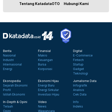
Tentang KatadataOTO
Hubungi Kami
Berita
Finansial
Digital
Nasional
Makro
E-Commerce
Industri
Keuangan
Fintech
Internasional
Bursa
Startup
Energi
Korporasi
Gadget
Teknologi
Ekonopedia
Ekonomi Hijau
Jurnalisme Data
Sejarah Ekonomi
Energi Baru
Infografik
Profil
Energi Sirkular
Analisis
Istilah Ekonomi
Investasi Hijau
Cek Data
In-Depth & Opini
Video
Info
Telaah
News
Indeks
Opini
Wawancara