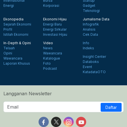
Internasional
Bursa
Startup
Energi
Korporasi
Gadget
Teknologi
Ekonopedia
Ekonomi Hijau
Jurnalisme Data
Sejarah Ekonomi
Energi Baru
Infografik
Profil
Energi Sirkular
Analisis
Istilah Ekonomi
Investasi Hijau
Cek Data
In-Depth & Opini
Video
Info
Telaah
News
Indeks
Opini
Wawancara
Insight Center
Wawancara
Katalogue
Databoks
Laporan Khusus
Foto
Event
Podcast
KatadataOTO
Langganan Newsletter
Daftar
Follow us on Facebook
Follow us on X
Follow us on Instagram
Follow us on Yout