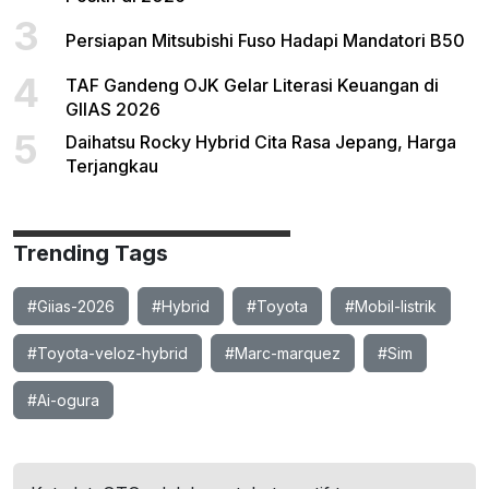
3
Persiapan Mitsubishi Fuso Hadapi Mandatori B50
4
TAF Gandeng OJK Gelar Literasi Keuangan di
GIIAS 2026
5
Daihatsu Rocky Hybrid Cita Rasa Jepang, Harga
Terjangkau
Trending Tags
#Giias-2026
#Hybrid
#Toyota
#Mobil-listrik
#Toyota-veloz-hybrid
#Marc-marquez
#Sim
#Ai-ogura