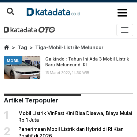
Tiga Mobil Listrik Meluncur
Berita Terbaru
Home
Tag
Tiga-Mobil-Listrik-Meluncur
Gaikindo : Tahun Ini Ada 3 Mobil Listrik
MOBIL
Baru Meluncur di RI
15 Maret 2022, 14:50 WIB
Artikel Terpopuler
1
Mobil Listrik VinFast Kini Bisa Disewa, Biaya Mulai
Rp 1 Juta
2
Penerimaan Mobil Listrik dan Hybrid di RI Kian
Positif di 2026