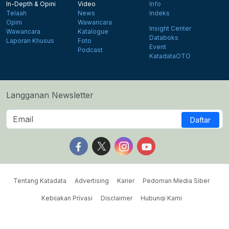
In-Depth & Opini
Video
Info
Telaah
News
Indeks
Opini
Wawancara
Insight Center
Wawancara
Katalogue
Databoks
Laporan Khusus
Foto
Event
Podcast
KatadataOTO
Langganan Newsletter
Daftar
Follow us on Facebook
Follow us on X
Follow us on Instagram
Follow us on Yout
Tentang Katadata
Advertising
Karier
Pedoman Media Siber
Kebijakan Privasi
Disclaimer
Hubungi Kami
©2026 Katadata. Hak cipta dilindungi Undang-undang.