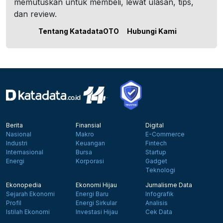
memutuskan untuk membeli, lewat ulasan, tips,
dan review.
Tentang KatadataOTO
Hubungi Kami
Berita
Finansial
Digital
Nasional
Makro
E-Commerce
Industri
Keuangan
Fintech
Internasional
Bursa
Startup
Energi
Korporasi
Gadget
Teknologi
Ekonopedia
Ekonomi Hijau
Jurnalisme Data
Sejarah Ekonomi
Energi Baru
Infografik
Profil
Energi Sirkular
Analisis
Istilah Ekonomi
Investasi Hijau
Cek Data