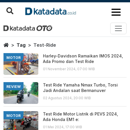
Test Ride
Berita Terbaru
Home
Tag
Test-Ride
Harley-Davidson Ramaikan IMOS 2024,
MOTOR
Ada Promo dan Test Ride
01 November 2024, 07:00 WIB
Test Ride Yamaha Nmax Turbo, Torsi
REVIEW
Jadi Andalan saat Bermanuver
02 Agustus 2024, 20:00 WIB
Test Ride Motor Listrik di PEVS 2024,
MOTOR
Ada Honda EM1 e:
01 Mei 2024, 17:00 WIB