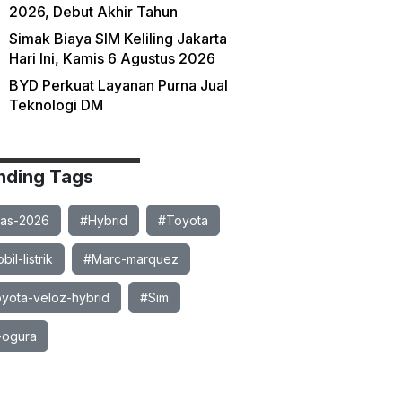
2026, Debut Akhir Tahun
Simak Biaya SIM Keliling Jakarta
Hari Ini, Kamis 6 Agustus 2026
BYD Perkuat Layanan Purna Jual
Teknologi DM
nding Tags
ias-2026
#Hybrid
#Toyota
il-listrik
#Marc-marquez
yota-veloz-hybrid
#Sim
-ogura