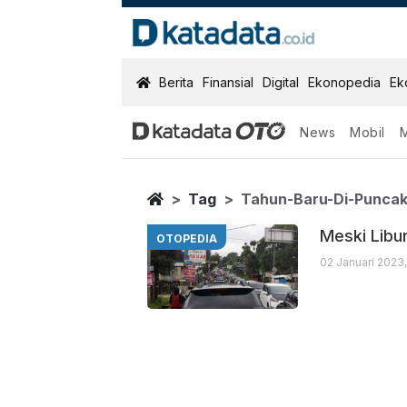
KatadataOTO
Berita
Finansial
Digital
Ekonopedia
Ek
News
Mobil
Tahun Baru Di
Berita Terbaru
Home
Tag
Tahun-Baru-Di-Punca
Meski Libu
OTOPEDIA
02 Januari 2023