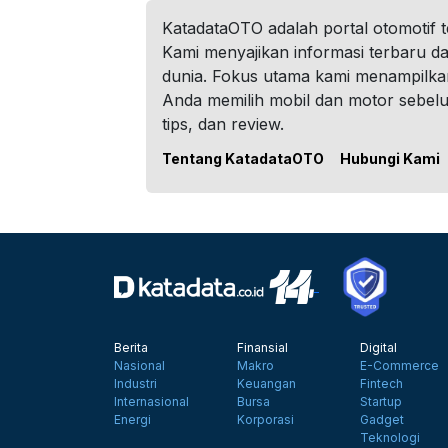
KatadataOTO adalah portal otomotif 
Kami menyajikan informasi terbaru dar
dunia. Fokus utama kami menampilka
Anda memilih mobil dan motor sebel
tips, dan review.
Tentang KatadataOTO
Hubungi Kami
Berita
Finansial
Digital
Nasional
Makro
E-Commerce
Industri
Keuangan
Fintech
Internasional
Bursa
Startup
Energi
Korporasi
Gadget
Teknologi