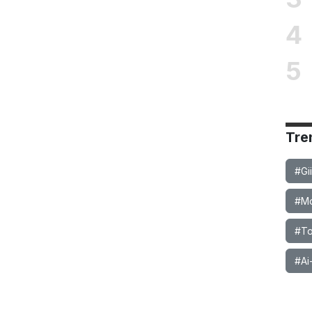
4
5
Tre
#Gi
#Mob
#To
#Ai