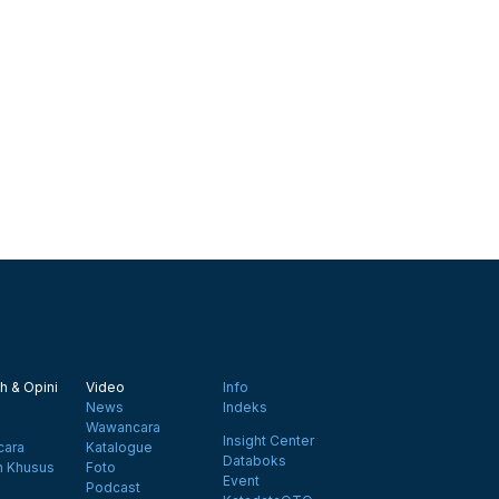
h & Opini
Video
Info
News
Indeks
Wawancara
Insight Center
ara
Katalogue
Databoks
n Khusus
Foto
Event
Podcast