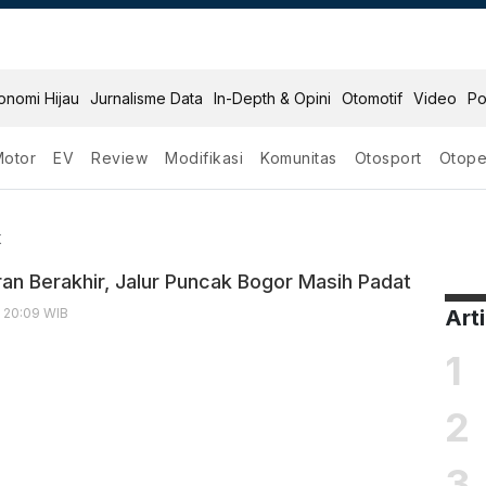
onomi Hijau
Jurnalisme Data
In-Depth & Opini
Otomotif
Video
Po
Motor
EV
Review
Modifikasi
Komunitas
Otosport
Otope
 Puncak
k
ran Berakhir, Jalur Puncak Bogor Masih Padat
, 20:09 WIB
Art
1
2
3