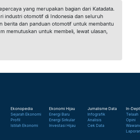
tepercaya yang merupakan bagian dari Katadata.
i industri otomotif di Indonesia dan seluruh
n berita dan panduan otomotif untuk membantu
um memutuskan untuk membeli, lewat ulasan,
Ekonopedia
Ekonomi Hijau
Jurnalisme Data
In-Dept
Sejarah Ekonomi
Energi Baru
Infografik
Telaah
Profil
Energi Sirkular
Analisis
Opini
Istilah Ekonomi
Investasi Hijau
Cek Data
Wawanc
Lapora