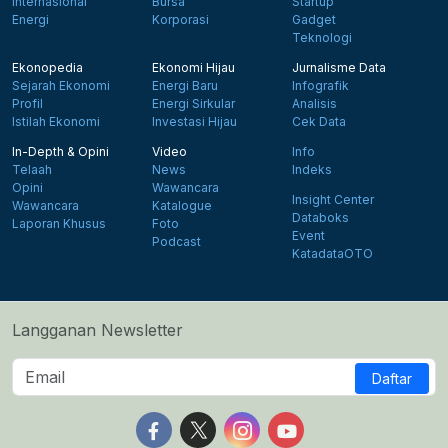
Internasional
Bursa
Startup
Energi
Korporasi
Gadget
Teknologi
Ekonopedia
Ekonomi Hijau
Jurnalisme Data
Sejarah Ekonomi
Energi Baru
Infografik
Profil
Energi Sirkular
Analisis
Istilah Ekonomi
Investasi Hijau
Cek Data
In-Depth & Opini
Video
Info
Telaah
News
Indeks
Opini
Wawancara
Insight Center
Wawancara
Katalogue
Databoks
Laporan Khusus
Foto
Event
Podcast
KatadataOTO
Langganan Newsletter
Daftar
Follow us on Facebook
Follow us on X
Follow us on Instagram
Follow us on Yout