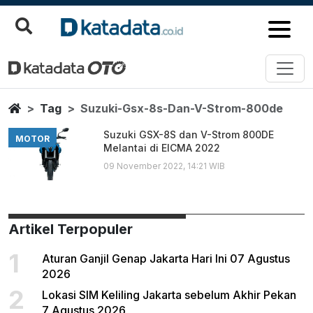
Suzuki Gsx 8s Dan V Strom 80
Berita Terbaru
Home
Tag
Suzuki-Gsx-8s-Dan-V-Strom-800de
Suzuki GSX-8S dan V-Strom 800DE
MOTOR
Melantai di EICMA 2022
09 November 2022, 14:21 WIB
Artikel Terpopuler
1
Aturan Ganjil Genap Jakarta Hari Ini 07 Agustus
2026
2
Lokasi SIM Keliling Jakarta sebelum Akhir Pekan
7 Agustus 2026