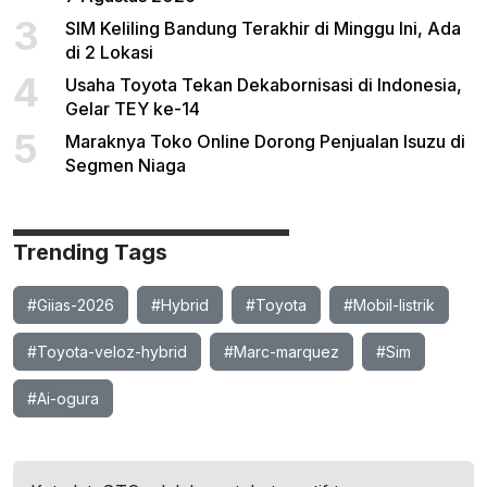
3
SIM Keliling Bandung Terakhir di Minggu Ini, Ada
di 2 Lokasi
4
Usaha Toyota Tekan Dekabornisasi di Indonesia,
Gelar TEY ke-14
5
Maraknya Toko Online Dorong Penjualan Isuzu di
Segmen Niaga
Trending Tags
#Giias-2026
#Hybrid
#Toyota
#Mobil-listrik
#Toyota-veloz-hybrid
#Marc-marquez
#Sim
#Ai-ogura