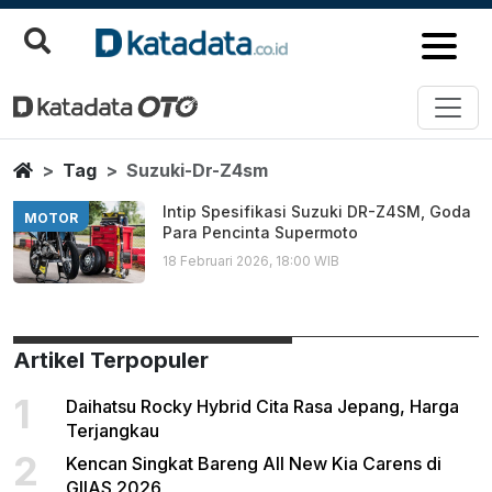
Suzuki Dr Z4sm
Berita Terbaru
Home
Tag
Suzuki-Dr-Z4sm
Intip Spesifikasi Suzuki DR-Z4SM, Goda
MOTOR
Para Pencinta Supermoto
18 Februari 2026, 18:00 WIB
Artikel Terpopuler
1
Daihatsu Rocky Hybrid Cita Rasa Jepang, Harga
Terjangkau
2
Kencan Singkat Bareng All New Kia Carens di
GIIAS 2026