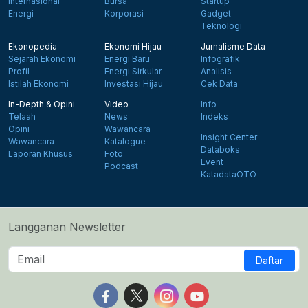
Internasional
Bursa
Startup
Energi
Korporasi
Gadget
Teknologi
Ekonopedia
Ekonomi Hijau
Jurnalisme Data
Sejarah Ekonomi
Energi Baru
Infografik
Profil
Energi Sirkular
Analisis
Istilah Ekonomi
Investasi Hijau
Cek Data
In-Depth & Opini
Video
Info
Telaah
News
Indeks
Opini
Wawancara
Insight Center
Wawancara
Katalogue
Databoks
Laporan Khusus
Foto
Event
Podcast
KatadataOTO
Langganan Newsletter
Daftar
Follow us on Facebook
Follow us on X
Follow us on Instagram
Follow us on Yout