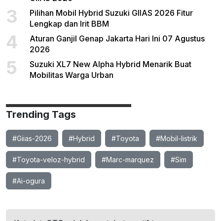
3
Pilihan Mobil Hybrid Suzuki GIIAS 2026 Fitur
Lengkap dan Irit BBM
4
Aturan Ganjil Genap Jakarta Hari Ini 07 Agustus
2026
5
Suzuki XL7 New Alpha Hybrid Menarik Buat
Mobilitas Warga Urban
Trending Tags
#Giias-2026
#Hybrid
#Toyota
#Mobil-listrik
#Toyota-veloz-hybrid
#Marc-marquez
#Sim
#Ai-ogura