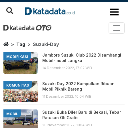
Suzuki Day
Berita Terbaru
Home
Tag
Suzuki-Day
Jambore Suzuki Club 2022 Disambangi
MODIFIKASI
Mobil-mobil Langka
14 Desember 2022, 17:02 WIB
Suzuki Day 2022 Kumpulkan Ribuan
KOMUNITAS
Mobil Piknik Bareng
11 Desember 2022, 10:04 WIB
Suzuki Buka Diler Baru di Bekasi, Tebar
MOBIL
Ratusan Oli Gratis
20 November 2022, 18:14 WIB