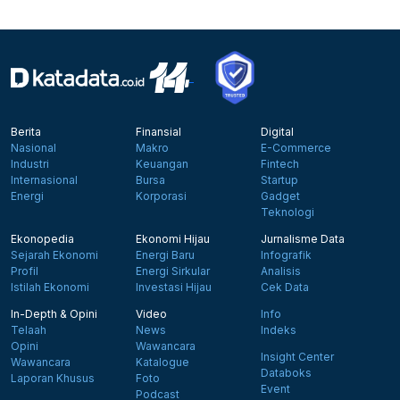
Berita
Finansial
Digital
Nasional
Makro
E-Commerce
Industri
Keuangan
Fintech
Internasional
Bursa
Startup
Energi
Korporasi
Gadget
Teknologi
Ekonopedia
Ekonomi Hijau
Jurnalisme Data
Sejarah Ekonomi
Energi Baru
Infografik
Profil
Energi Sirkular
Analisis
Istilah Ekonomi
Investasi Hijau
Cek Data
In-Depth & Opini
Video
Info
Telaah
News
Indeks
Opini
Wawancara
Insight Center
Wawancara
Katalogue
Databoks
Laporan Khusus
Foto
Event
Podcast