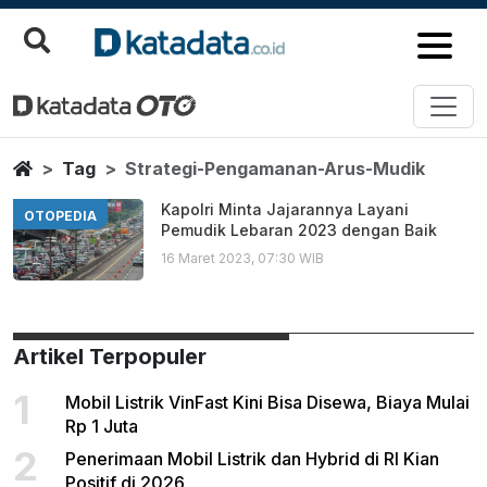
Strategi Pengamanan Arus Mud
Berita Terbaru
Home
Tag
Strategi-Pengamanan-Arus-Mudik
Kapolri Minta Jajarannya Layani
OTOPEDIA
Pemudik Lebaran 2023 dengan Baik
16 Maret 2023, 07:30 WIB
Artikel Terpopuler
1
Mobil Listrik VinFast Kini Bisa Disewa, Biaya Mulai
Rp 1 Juta
2
Penerimaan Mobil Listrik dan Hybrid di RI Kian
Positif di 2026