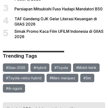
3
Persiapan Mitsubishi Fuso Hadapi Mandatori B50
4
TAF Gandeng OJK Gelar Literasi Keuangan di
GIIAS 2026
5
Simak Promo Kaca Film UFILM Indonesia di GIIAS
2026
Trending Tags
#Giias-2026
#Hybrid
#Toyota
#Mobil-listrik
#Toyota-veloz-hybrid
#Marc-marquez
#Sim
#Ai-ogura