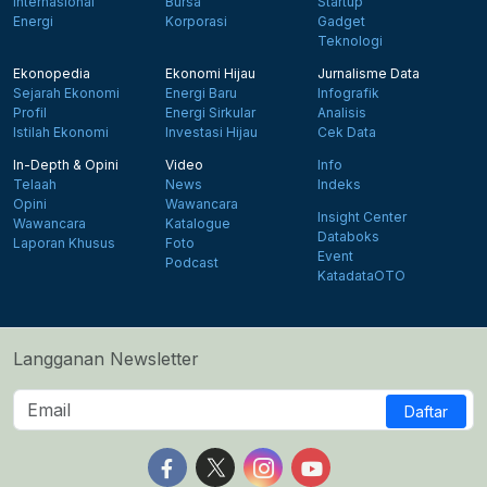
Internasional
Bursa
Startup
Energi
Korporasi
Gadget
Teknologi
Ekonopedia
Ekonomi Hijau
Jurnalisme Data
Sejarah Ekonomi
Energi Baru
Infografik
Profil
Energi Sirkular
Analisis
Istilah Ekonomi
Investasi Hijau
Cek Data
In-Depth & Opini
Video
Info
Telaah
News
Indeks
Opini
Wawancara
Insight Center
Wawancara
Katalogue
Databoks
Laporan Khusus
Foto
Event
Podcast
KatadataOTO
Langganan Newsletter
Daftar
Follow us on Facebook
Follow us on X
Follow us on Instagram
Follow us on Yout