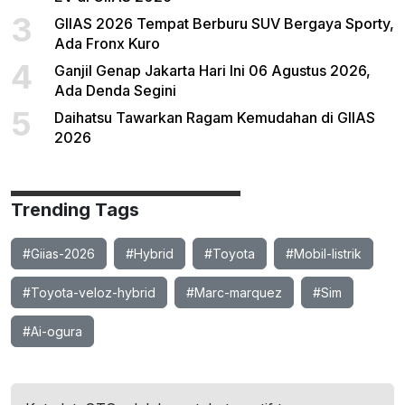
3
GIIAS 2026 Tempat Berburu SUV Bergaya Sporty,
Ada Fronx Kuro
4
Ganjil Genap Jakarta Hari Ini 06 Agustus 2026,
Ada Denda Segini
5
Daihatsu Tawarkan Ragam Kemudahan di GIIAS
2026
Trending Tags
#Giias-2026
#Hybrid
#Toyota
#Mobil-listrik
#Toyota-veloz-hybrid
#Marc-marquez
#Sim
#Ai-ogura