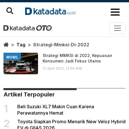
Strategi Mmksi Di 2022
Berita Terbaru
Home
Tag
Strategi-Mmksi-Di-2022
Strategi MMKSI di 2022, Kepuasan
MOBIL
Konsumen Jadi Fokus Utama
01 April 2022, 13:56 WIB
Artikel Terpopuler
1
Beli Suzuki XL7 Makin Cuan Karena
Perawatannya Hemat
2
Toyota Siapkan Promo Menarik New Veloz Hybrid
EV di GIIAS 2026