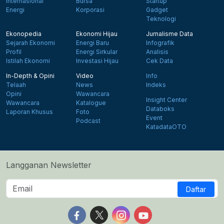
Internasional
Bursa
Startup
Energi
Korporasi
Gadget
Teknologi
Ekonopedia
Ekonomi Hijau
Jurnalisme Data
Sejarah Ekonomi
Energi Baru
Infografik
Profil
Energi Sirkular
Analisis
Istilah Ekonomi
Investasi Hijau
Cek Data
In-Depth & Opini
Video
Info
Telaah
News
Indeks
Opini
Wawancara
Insight Center
Wawancara
Katalogue
Databoks
Laporan Khusus
Foto
Event
Podcast
KatadataOTO
Langganan Newsletter
Daftar
Follow us on Facebook
Follow us on X
Follow us on Instagram
Follow us on Yout