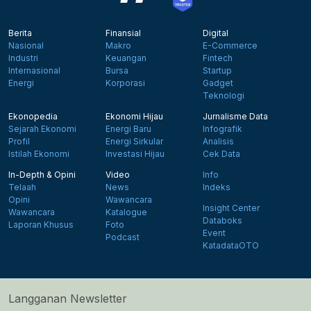
Berita
Finansial
Digital
Nasional
Makro
E-Commerce
Industri
Keuangan
Fintech
Internasional
Bursa
Startup
Energi
Korporasi
Gadget
Teknologi
Ekonopedia
Ekonomi Hijau
Jurnalisme Data
Sejarah Ekonomi
Energi Baru
Infografik
Profil
Energi Sirkular
Analisis
Istilah Ekonomi
Investasi Hijau
Cek Data
In-Depth & Opini
Video
Info
Telaah
News
Indeks
Opini
Wawancara
Insight Center
Wawancara
Katalogue
Databoks
Laporan Khusus
Foto
Event
Podcast
KatadataOTO
Langganan Newsletter