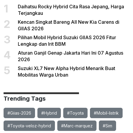
1
Daihatsu Rocky Hybrid Cita Rasa Jepang, Harga
Terjangkau
2
Kencan Singkat Bareng All New Kia Carens di
GIIAS 2026
3
Pilihan Mobil Hybrid Suzuki GIIAS 2026 Fitur
Lengkap dan Irit BBM
4
Aturan Ganjil Genap Jakarta Hari Ini 07 Agustus
2026
5
Suzuki XL7 New Alpha Hybrid Menarik Buat
Mobilitas Warga Urban
Trending Tags
#Giias-2026
#Hybrid
#Toyota
#Mobil-listrik
#Toyota-veloz-hybrid
#Marc-marquez
#Sim