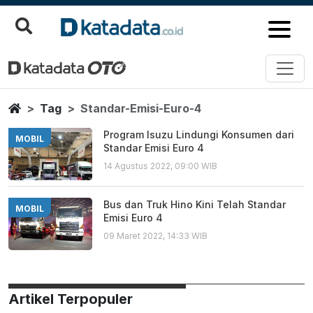
Standar Emisi Euro 4
Berita Terbaru
Home
Tag
Standar-Emisi-Euro-4
Program Isuzu Lindungi Konsumen dari
MOBIL
Standar Emisi Euro 4
14 Agustus 2022, 09:00 WIB
Bus dan Truk Hino Kini Telah Standar
MOBIL
Emisi Euro 4
09 Maret 2022, 14:33 WIB
Artikel Terpopuler