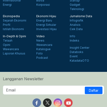
Internasional
Bursa
Startup
Energi
Korporasi
Gadget
Teknologi
Ekonopedia
Ekonomi Hijau
Jurnalisme Data
Sejarah Ekonomi
Energi Baru
Infografik
Profil
Energi Sirkular
Analisis
Istilah Ekonomi
Investasi Hijau
Cek Data
In-Depth & Opini
Video
Info
Telaah
News
Indeks
Opini
Wawancara
Insight Center
Wawancara
Katalogue
Databoks
Laporan Khusus
Foto
Event
Podcast
KatadataOTO
Langganan Newsletter
Daftar
Follow us on Facebook
Follow us on X
Follow us on Instagram
Follow us on Yout