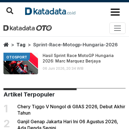
Sprint Race Motogp Hungaria 2
Berita Terbaru
Home
Tag
Sprint-Race-Motogp-Hungaria-2026
Hasil Sprint Race MotoGP Hungaria
OTOSPORT
2026: Marc Marquez Berjaya
06 Juni 2026, 20:34 WIB
Artikel Terpopuler
1
Chery Tiggo V Nongol di GIIAS 2026, Debut Akhir
Tahun
2
Ganjil Genap Jakarta Hari Ini 06 Agustus 2026,
Ada Denda Segini