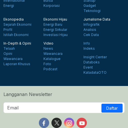
Internasional
Bursa
Startup
Energi
Korporasi
Gadget
Teknologi
Ekonopedia
Ekonomi Hijau
Jurnalisme Data
Sejarah Ekonomi
Energi Baru
Infografik
Profil
Energi Sirkular
Analisis
Istilah Ekonomi
Investasi Hijau
Cek Data
In-Depth & Opini
Video
Info
Telaah
News
Indeks
Opini
Wawancara
Insight Center
Wawancara
Katalogue
Databoks
Laporan Khusus
Foto
Event
Podcast
KatadataOTO
Langganan Newsletter
Daftar
Follow us on Facebook
Follow us on X
Follow us on Instagram
Follow us on Yout