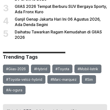
3
GIIAS 2026 Tempat Berburu SUV Bergaya Sporty,
Ada Fronx Kuro
4
Ganjil Genap Jakarta Hari Ini 06 Agustus 2026,
Ada Denda Segini
5
Daihatsu Tawarkan Ragam Kemudahan di GIIAS
2026
Trending Tags
#Giias-2026
#Hybrid
#Toyota
#Mobil-listrik
#Toyota-veloz-hybrid
#Marc-marquez
#Sim
#Ai-ogura