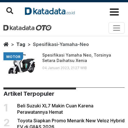
Spesifikasi Yamaha Neo
Berita Terbaru
Home
Tag
Spesifikasi-Yamaha-Neo
Spesifikasi Yamaha Neo, Torsinya
MOTOR
Setara Daihatsu Xenia
04 Januari 2023, 21:27 WIB
Artikel Terpopuler
1
Beli Suzuki XL7 Makin Cuan Karena
Perawatannya Hemat
2
Toyota Siapkan Promo Menarik New Veloz Hybrid
EV di GIIAS 2026