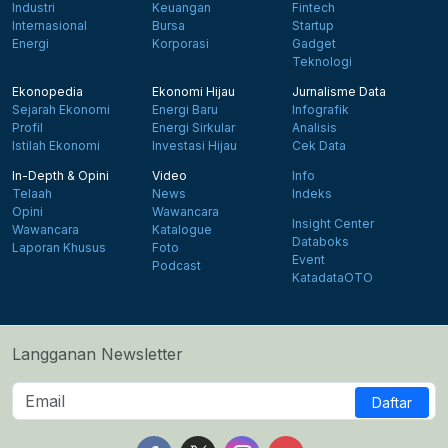
Industri
Keuangan
Fintech
Internasional
Bursa
Startup
Energi
Korporasi
Gadget
Teknologi
Ekonopedia
Ekonomi Hijau
Jurnalisme Data
Sejarah Ekonomi
Energi Baru
Infografik
Profil
Energi Sirkular
Analisis
Istilah Ekonomi
Investasi Hijau
Cek Data
In-Depth & Opini
Video
Info
Telaah
News
Indeks
Opini
Wawancara
Insight Center
Wawancara
Katalogue
Databoks
Laporan Khusus
Foto
Event
Podcast
KatadataOTO
Langganan Newsletter
Daftar
Follow us on Facebook
Follow us on X
Follow us on Instagram
Follow us on Yout