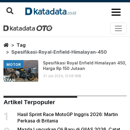
Spesifikasi Royal Enfield Hima
Berita Terbaru
Home
Tag
Spesifikasi-Royal-Enfield-Himalayan-450
Spesifikasi Royal Enfield Himalayan 450,
MOTOR
Harga Rp 150 Jutaan
31 Juli 2024, 12:06 WIB
Artikel Terpopuler
1
Hasil Sprint Race MotoGP Inggris 2026: Martin
Perkasa di Britania
Mazda Luncurkan Oli Baru di GIIAS 2026, Catat