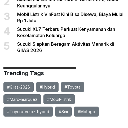
2
Keunggulannya
3
Mobil Listrik VinFast Kini Bisa Disewa, Biaya Mulai
Rp 1 Juta
4
Suzuki XL7 Terbaru Perkuat Kenyamanan dan
Keselamatan Keluarga
5
Suzuki Siapkan Beragam Aktivitas Menarik di
GIIAS 2026
Trending Tags
#Giias-2026
#Hybrid
#Toyota
#Marc-marquez
#Mobil-listrik
#Toyota-veloz-hybrid
#Sim
#Motogp